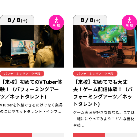
8/8
8/8
(土)
(土)
パフォーミングアーツ学科
パフォーミングアーツ学科
【来校】初めてでも大丈
【来校】初めてのVTuber体
夫！ゲーム配信体験！（パ
験！（パフォーミングアー
フォーミングアーツ／ネッ
ツ／ネットタレント)
トタレント)
VTuberを体験できるだけでなく業界
のことやネットタレント・インフ...
ゲーム実況が好きなあなた、まずは
一緒ににやってみよう！どんな機材
や技...