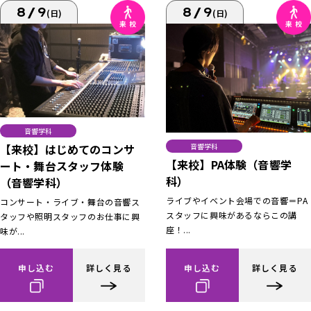
8/9
8/9
(日)
(日)
音響学科
【来校】はじめてのコンサ
音響学科
【来校】PA体験（音響学
ート・舞台スタッフ体験
科）
（音響学科）
ライブやイベント会場での音響＝PA
コンサート・ライブ・舞台の音響ス
スタッフに興味があるならこの講
タッフや照明スタッフのお仕事に興
座！...
味が...
申し込む
詳しく見る
申し込む
詳しく見る