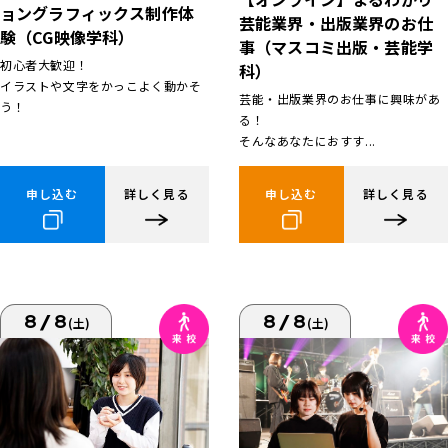
ョングラフィックス制作体
芸能業界・出版業界のお仕
験（CG映像学科）
事（マスコミ出版・芸能学
初心者大歓迎！
科）
イラストや文字をかっこよく動かそ
芸能・出版業界のお仕事に興味があ
う！
る！
そんなあなたにおすす...
申し込む
詳しく見る
申し込む
詳しく見る
8/8
8/8
(土)
(土)