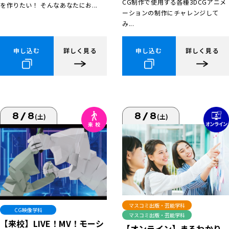
CG制作で使用する各種3DCGアニメ
を作りたい！ そんなあなたにお...
ーションの制作にチャレンジして
み...
申し込む
詳しく見る
申し込む
詳しく見る
8/8
8/8
(土)
(土)
マスコミ出版・芸能学科
CG映像学科
マスコミ出版・芸能学科
【来校】LIVE！MV！モーシ
【オンライン】まるわかり