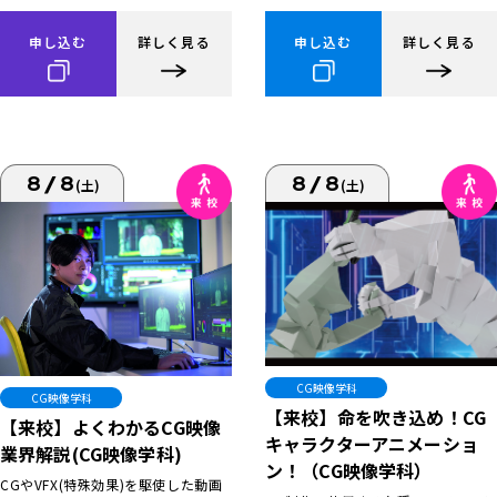
申し込む
詳しく見る
申し込む
詳しく見る
8/8
8/8
(土)
(土)
CG映像学科
CG映像学科
【来校】命を吹き込め！CG
【来校】よくわかるCG映像
キャラクターアニメーショ
業界解説(CG映像学科)
ン！（CG映像学科）
CGやVFX(特殊効果)を駆使した動画