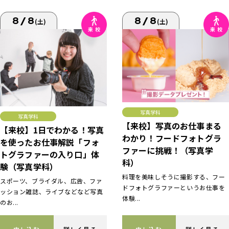
8/8
8/8
(土)
(土)
写真学科
写真学科
【来校】写真のお仕事まる
【来校】1日でわかる！写真
わかり！フードフォトグラ
を使ったお仕事解説「フォ
ファーに挑戦！（写真学
トグラファーの入り口」体
科）
験（写真学科）
料理を美味しそうに撮影する、フー
スポーツ、ブライダル、広告、ファ
ドフォトグラファーというお仕事を
ッション雑誌、ライブなどなど写真
体験...
のお...