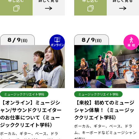
申し込む
詳しく見る
申し込む
詳しく見る
8/9
8/9
(日)
(日)
ミュージッククリエイト学科
ミュージッククリエイト学科
【来校】初めてのミュージ
【オンライン】ミュージシ
シャン体験！（ミュージッ
ャン/サウンドクリエイター
ククリエイト学科）
のお仕事について（ミュー
ジッククリエイト学科）
ボーカル、ギター、ベース、ドラ
ム、キーボードなどミュージシャン
ボーカル、ギター、ベース、ドラ
が気に...