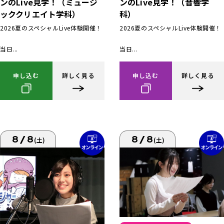
ンのLive見学！（ミュージ
ンのLive見学！（音響学
ッククリエイト学科）
科）
2026夏のスペシャルLive体験開催！
2026夏のスペシャルLive体験開催！
当日...
当日...
申し込む
詳しく見る
申し込む
詳しく見る
8/8
8/8
(土)
(土)