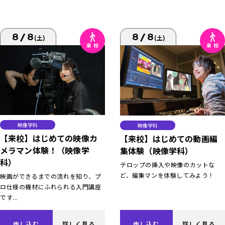
8/8
8/8
(土)
(土)
映像学科
映像学科
【来校】はじめての映像カ
【来校】はじめての動画編
メラマン体験！（映像学
集体験（映像学科）
科）
テロップの挿入や映像のカットな
ど、編集マンを体験してみよう！
映画ができるまでの流れを知り、プ
ロ仕様の機材にふれられる入門講座
です...
申し込む
詳しく見る
申し込む
詳しく見る