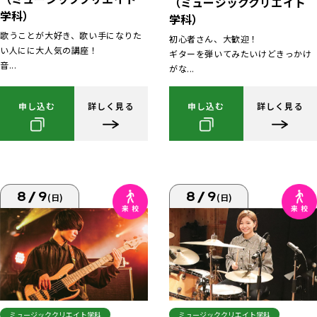
（ミュージッククリエイト
学科）
学科）
歌うことが大好き、歌い手になりた
初心者さん、大歓迎！
い人にに大人気の講座！
ギターを弾いてみたいけどきっかけ
音...
がな...
申し込む
詳しく見る
申し込む
詳しく見る
8/9
8/9
(日)
(日)
ミュージッククリエイト学科
ミュージッククリエイト学科