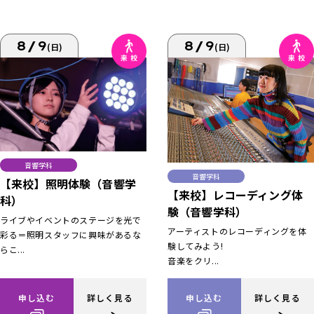
8/9
8/9
(日)
(日)
音響学科
音響学科
【来校】照明体験（音響学
【来校】レコーディング体
科）
験（音響学科）
ライブやイベントのステージを光で
アーティストのレコーディングを体
彩る＝照明スタッフに興味があるな
験してみよう!
らこ...
音楽をクリ...
申し込む
詳しく見る
申し込む
詳しく見る