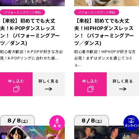
パフォーミングアーツ学科
パフォーミングアーツ学科
【来校】初めてでも大丈
【来校】初めてでも大丈
夫！K-POPダンスレッス
夫！HIPHOPダンスレッス
ン！（パフォーミングアー
ン！（パフォーミングアー
ツ／ダンス)
ツ／ダンス)
初心者大歓迎！K-POPが好きな方必
初心者大歓迎！HIPHOPが好きな方
見！K-POPソングに合わせた振...
必見！まずはダンスを通じてコミ
ュ...
申し込む
詳しく見る
申し込む
詳しく見る
8/8
8/8
(土)
(土)