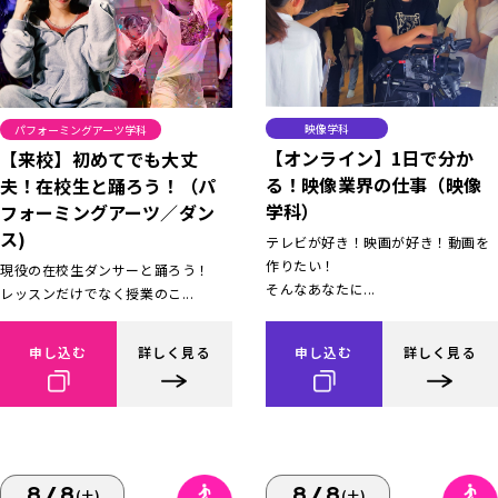
映像学科
パフォーミングアーツ学科
【オンライン】1日で分か
【来校】初めてでも大丈
る！映像業界の仕事（映像
夫！在校生と踊ろう！（パ
学科）
フォーミングアーツ／ダン
ス)
テレビが好き！映画が好き！動画を
作りたい！
現役の在校生ダンサーと踊ろう！
そんなあなたに...
レッスンだけでなく授業のこ...
申し込む
詳しく見る
申し込む
詳しく見る
8/8
8/8
(土)
(土)