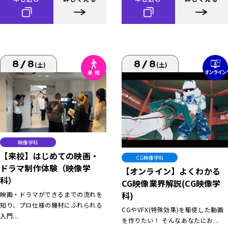
8/8
8/8
(土)
(土)
映像学科
【来校】はじめての映画・
CG映像学科
ドラマ制作体験（映像学
【オンライン】よくわかる
科）
CG映像業界解説(CG映像学
科)
映画・ドラマができるまでの流れを
知り、プロ仕様の機材にふれられる
CGやVFX(特殊効果)を駆使した動画
入門...
を作りたい！ そんなあなたにお...