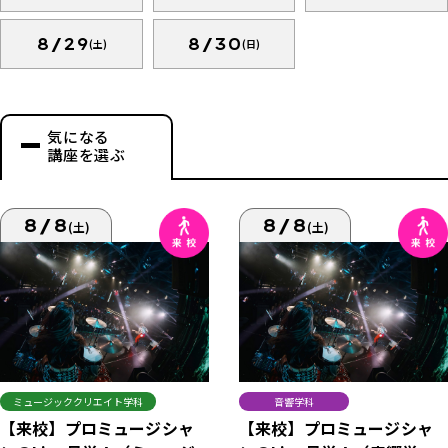
8/29
8/30
(土)
(日)
気になる
講座を選ぶ
8/8
8/8
(土)
(土)
ミュージッククリエイト学科
音響学科
【来校】プロミュージシャ
【来校】プロミュージシャ