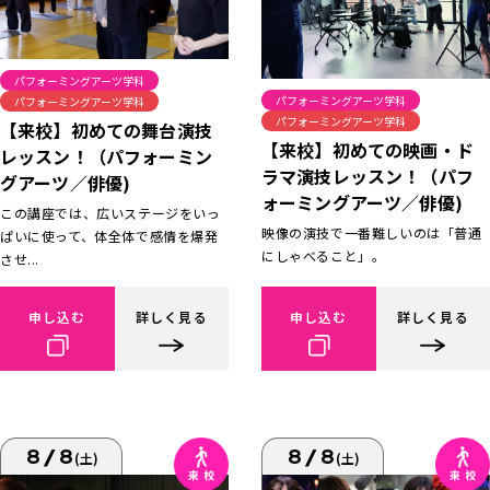
パフォーミングアーツ学科
パフォーミングアーツ学科
パフォーミングアーツ学科
パフォーミングアーツ学科
【来校】初めての舞台演技
【来校】初めての映画・ド
レッスン！（パフォーミン
ラマ演技レッスン！（パフ
グアーツ／俳優)
ォーミングアーツ／俳優)
この講座では、広いステージをいっ
映像の演技で一番難しいのは「普通
ぱいに使って、体全体で感情を爆発
にしゃべること」。
させ...
申し込む
詳しく見る
申し込む
詳しく見る
8/8
8/8
(土)
(土)