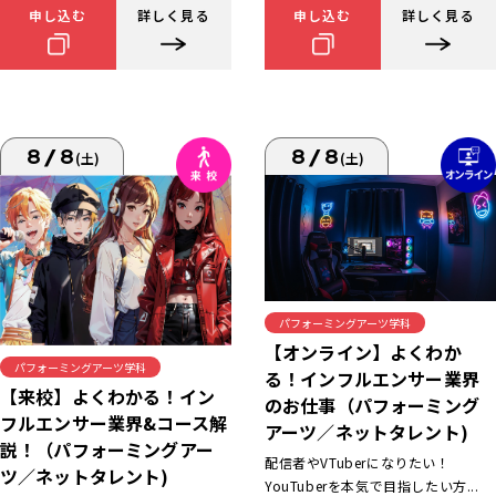
申し込む
詳しく見る
申し込む
詳しく見る
8/8
8/8
(土)
(土)
パフォーミングアーツ学科
【オンライン】よくわか
パフォーミングアーツ学科
る！インフルエンサー業界
【来校】よくわかる！イン
のお仕事（パフォーミング
フルエンサー業界&コース解
アーツ／ネットタレント)
説！（パフォーミングアー
配信者やVTuberになりたい！
ツ／ネットタレント)
YouTuberを本気で目指したい方...