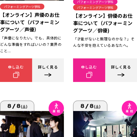
パフォーミングアーツ学科
パフォーミングアーツ学科
パフォーミングアーツ学科
【オンライン】声優のお仕
【オンライン】俳優のお仕
事について（パフォーミン
事について（パフォーミン
グアーツ／声優）
グアーツ／俳優)
「声優になりたい。でも、具体的に
「才能がないと無理なのかな？」そ
どんな準備をすればいいの？業界の
んな不安を抱えているあなたへ。
こと...
申し込む
詳しく見る
申し込む
詳しく見る
8/8
8/8
(土)
(土)