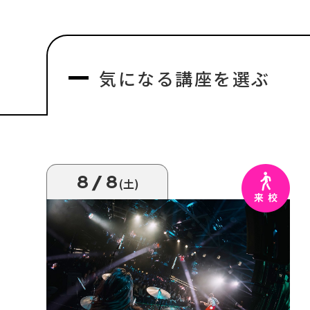
気になる
講座を選ぶ
8/8
(土)