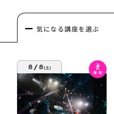
気になる
講座を選ぶ
8/8
(土)