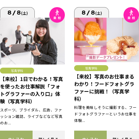
8/8
8/8
(土)
(土)
写真学科
写真学科
【来校】写真のお仕事まる
【来校】1日でわかる！写真
わかり！フードフォトグラ
を使ったお仕事解説「フォ
ファーに挑戦！（写真学
トグラファーの入り口」体
科）
験（写真学科）
料理を美味しそうに撮影する、フー
スポーツ、ブライダル、広告、ファ
ドフォトグラファーというお仕事を
ッション雑誌、ライブなどなど写真
体験...
のお...