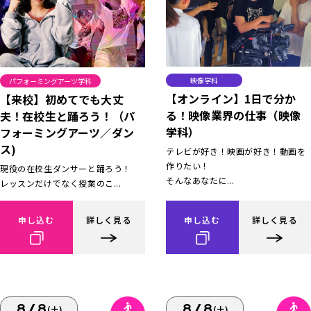
映像学科
パフォーミングアーツ学科
【オンライン】1日で分か
【来校】初めてでも大丈
る！映像業界の仕事（映像
夫！在校生と踊ろう！（パ
学科）
フォーミングアーツ／ダン
ス)
テレビが好き！映画が好き！動画を
作りたい！
現役の在校生ダンサーと踊ろう！
そんなあなたに...
レッスンだけでなく授業のこ...
申し込む
詳しく見る
申し込む
詳しく見る
8/8
8/8
(土)
(土)