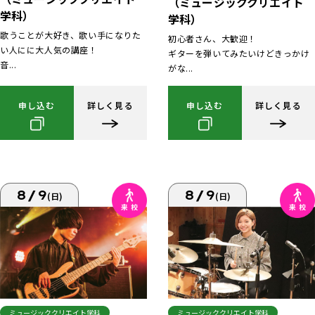
（ミュージッククリエイト
学科）
学科）
歌うことが大好き、歌い手になりた
初心者さん、大歓迎！
い人にに大人気の講座！
ギターを弾いてみたいけどきっかけ
音...
がな...
申し込む
詳しく見る
申し込む
詳しく見る
8/9
8/9
(日)
(日)
ミュージッククリエイト学科
ミュージッククリエイト学科