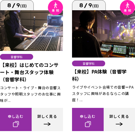
8/9
8/9
(日)
(日)
音響学科
【来校】はじめてのコンサ
音響学科
【来校】PA体験（音響学
ート・舞台スタッフ体験
科）
（音響学科）
ライブやイベント会場での音響＝PA
コンサート・ライブ・舞台の音響ス
スタッフに興味があるならこの講
タッフや照明スタッフのお仕事に興
座！...
味が...
申し込む
詳しく見る
申し込む
詳しく見る