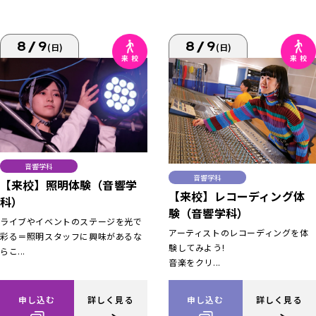
8/9
8/9
(日)
(日)
音響学科
音響学科
【来校】照明体験（音響学
【来校】レコーディング体
科）
験（音響学科）
ライブやイベントのステージを光で
アーティストのレコーディングを体
彩る＝照明スタッフに興味があるな
験してみよう!
らこ...
音楽をクリ...
申し込む
詳しく見る
申し込む
詳しく見る