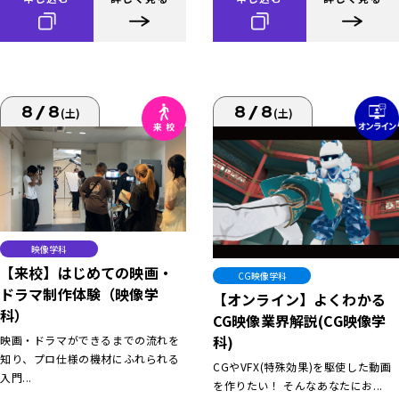
8/8
8/8
(土)
(土)
映像学科
【来校】はじめての映画・
CG映像学科
ドラマ制作体験（映像学
【オンライン】よくわかる
科）
CG映像業界解説(CG映像学
科)
映画・ドラマができるまでの流れを
知り、プロ仕様の機材にふれられる
CGやVFX(特殊効果)を駆使した動画
入門...
を作りたい！ そんなあなたにお...