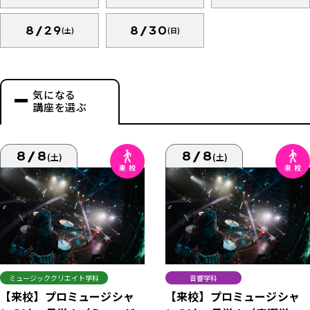
8/29
8/30
(土)
(日)
気になる
講座を選ぶ
8/8
8/8
(土)
(土)
ミュージッククリエイト学科
音響学科
【来校】プロミュージシャ
【来校】プロミュージシャ