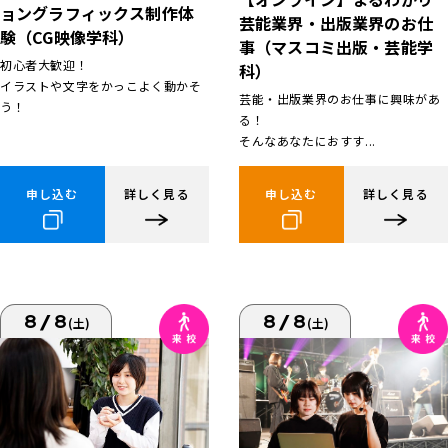
ョングラフィックス制作体
芸能業界・出版業界のお仕
験（CG映像学科）
事（マスコミ出版・芸能学
初心者大歓迎！
科）
イラストや文字をかっこよく動かそ
芸能・出版業界のお仕事に興味があ
う！
る！
そんなあなたにおすす...
申し込む
詳しく見る
申し込む
詳しく見る
8/8
8/8
(土)
(土)