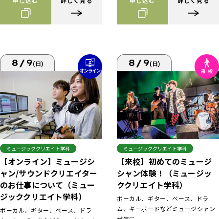
申し込む
詳しく見る
申し込む
詳しく見る
8/9
8/9
(日)
(日)
ミュージッククリエイト学科
ミュージッククリエイト学科
【来校】初めてのミュージ
【オンライン】ミュージシ
シャン体験！（ミュージッ
ャン/サウンドクリエイター
ククリエイト学科）
のお仕事について（ミュー
ジッククリエイト学科）
ボーカル、ギター、ベース、ドラ
ム、キーボードなどミュージシャン
ボーカル、ギター、ベース、ドラ
が気に...