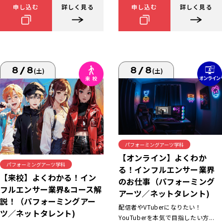
申し込む
詳しく見る
申し込む
詳しく見る
8/8
8/8
(土)
(土)
パフォーミングアーツ学科
【オンライン】よくわか
パフォーミングアーツ学科
る！インフルエンサー業界
【来校】よくわかる！イン
のお仕事（パフォーミング
フルエンサー業界&コース解
アーツ／ネットタレント)
説！（パフォーミングアー
配信者やVTuberになりたい！
ツ／ネットタレント)
YouTuberを本気で目指したい方...