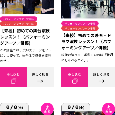
パフォーミングアーツ学科
パフォーミングアーツ学科
パフォーミングアーツ学科
パフォーミングアーツ学科
【来校】初めての舞台演技
【来校】初めての映画・ド
レッスン！（パフォーミン
ラマ演技レッスン！（パフ
グアーツ／俳優)
ォーミングアーツ／俳優)
この講座では、広いステージをいっ
映像の演技で一番難しいのは「普通
ぱいに使って、体全体で感情を爆発
にしゃべること」。
させ...
申し込む
詳しく見る
申し込む
詳しく見る
8/8
8/8
(土)
(土)