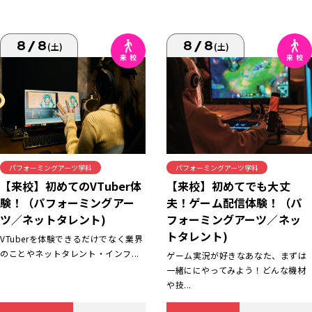
8/8
8/8
(土)
(土)
パフォーミングアーツ学科
パフォーミングアーツ学科
【来校】初めてでも大丈
【来校】初めてのVTuber体
夫！ゲーム配信体験！（パ
験！（パフォーミングアー
フォーミングアーツ／ネッ
ツ／ネットタレント)
トタレント)
VTuberを体験できるだけでなく業界
のことやネットタレント・インフ...
ゲーム実況が好きなあなた、まずは
一緒ににやってみよう！どんな機材
や技...