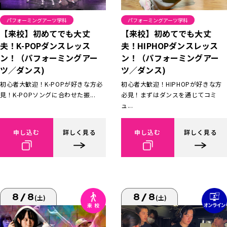
パフォーミングアーツ学科
パフォーミングアーツ学科
【来校】初めてでも大丈
【来校】初めてでも大丈
夫！K-POPダンスレッス
夫！HIPHOPダンスレッス
ン！（パフォーミングアー
ン！（パフォーミングアー
ツ／ダンス)
ツ／ダンス)
初心者大歓迎！K-POPが好きな方必
初心者大歓迎！HIPHOPが好きな方
見！K-POPソングに合わせた振...
必見！まずはダンスを通じてコミ
ュ...
申し込む
詳しく見る
申し込む
詳しく見る
8/8
8/8
(土)
(土)