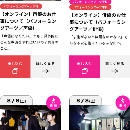
パフォーミングアーツ学科
パフォーミングアーツ学科
パフォーミングアーツ学科
【オンライン】声優のお仕
【オンライン】俳優のお仕
事について（パフォーミン
事について（パフォーミン
グアーツ／声優）
グアーツ／俳優)
「声優になりたい。でも、具体的に
「才能がないと無理なのかな？」そ
どんな準備をすればいいの？業界の
んな不安を抱えているあなたへ。
こと...
申し込む
詳しく見る
申し込む
詳しく見る
8/8
8/8
(土)
(土)