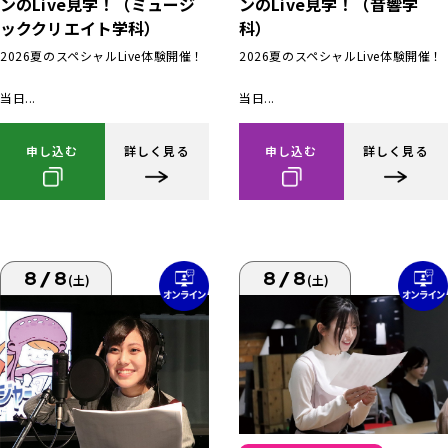
ンのLive見学！（ミュージ
ンのLive見学！（音響学
ッククリエイト学科）
科）
2026夏のスペシャルLive体験開催！
2026夏のスペシャルLive体験開催！
当日...
当日...
申し込む
詳しく見る
申し込む
詳しく見る
8/8
8/8
(土)
(土)