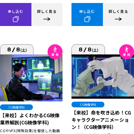
申し込む
詳しく見る
申し込む
詳しく見る
8/8
8/8
(土)
(土)
CG映像学科
CG映像学科
【来校】命を吹き込め！CG
【来校】よくわかるCG映像
キャラクターアニメーショ
業界解説(CG映像学科)
ン！（CG映像学科）
CGやVFX(特殊効果)を駆使した動画