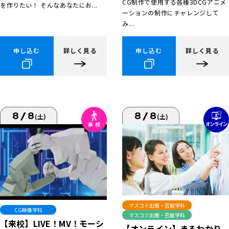
CG制作で使用する各種3DCGアニメ
を作りたい！ そんなあなたにお...
ーションの制作にチャレンジして
み...
申し込む
詳しく見る
申し込む
詳しく見る
8/8
8/8
(土)
(土)
マスコミ出版・芸能学科
CG映像学科
マスコミ出版・芸能学科
【来校】LIVE！MV！モーシ
【オンライン】まるわかり