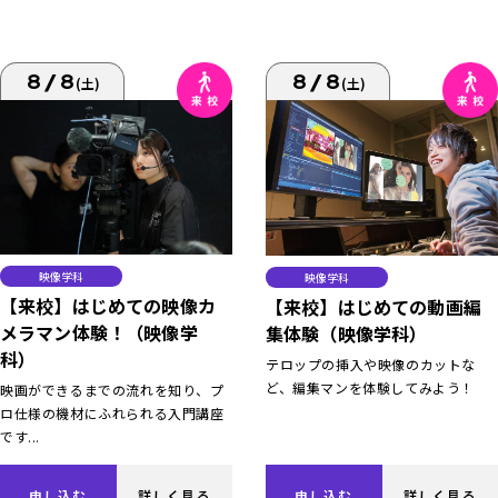
8/8
8/8
(土)
(土)
映像学科
映像学科
【来校】はじめての映像カ
【来校】はじめての動画編
メラマン体験！（映像学
集体験（映像学科）
科）
テロップの挿入や映像のカットな
ど、編集マンを体験してみよう！
映画ができるまでの流れを知り、プ
ロ仕様の機材にふれられる入門講座
です...
申し込む
詳しく見る
申し込む
詳しく見る