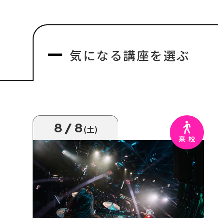
気になる
講座を選ぶ
8/8
(土)