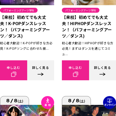
パフォーミングアーツ学科
パフォーミングアーツ学科
【来校】初めてでも大丈
【来校】初めてでも大丈
夫！K-POPダンスレッス
夫！HIPHOPダンスレッス
ン！（パフォーミングアー
ン！（パフォーミングアー
ツ／ダンス)
ツ／ダンス)
初心者大歓迎！K-POPが好きな方必
初心者大歓迎！HIPHOPが好きな方
見！K-POPソングに合わせた振...
必見！まずはダンスを通じてコミ
ュ...
申し込む
詳しく見る
申し込む
詳しく見る
8/8
8/8
(土)
(土)