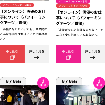
パフォーミングアーツ学科
パフォーミングアーツ学科
パフォーミングアーツ学科
【オンライン】声優のお仕
【オンライン】俳優のお仕
事について（パフォーミン
事について（パフォーミン
グアーツ／声優）
グアーツ／俳優)
「声優になりたい。でも、具体的に
「才能がないと無理なのかな？」そ
どんな準備をすればいいの？業界の
んな不安を抱えているあなたへ。
こと...
申し込む
詳しく見る
申し込む
詳しく見る
8/8
8/8
(土)
(土)