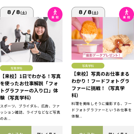
8/8
8/8
(土)
(土)
写真学科
写真学科
【来校】写真のお仕事まる
【来校】1日でわかる！写真
わかり！フードフォトグラ
を使ったお仕事解説「フォ
ファーに挑戦！（写真学
トグラファーの入り口」体
科）
験（写真学科）
料理を美味しそうに撮影する、フー
スポーツ、ブライダル、広告、ファ
ドフォトグラファーというお仕事を
ッション雑誌、ライブなどなど写真
体験...
のお...