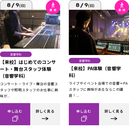
8/9
8/9
(日)
(日)
音響学科
【来校】はじめてのコンサ
音響学科
【来校】PA体験（音響学
ート・舞台スタッフ体験
科）
（音響学科）
ライブやイベント会場での音響＝PA
コンサート・ライブ・舞台の音響ス
スタッフに興味があるならこの講
タッフや照明スタッフのお仕事に興
座！...
味が...
申し込む
詳しく見る
申し込む
詳しく見る