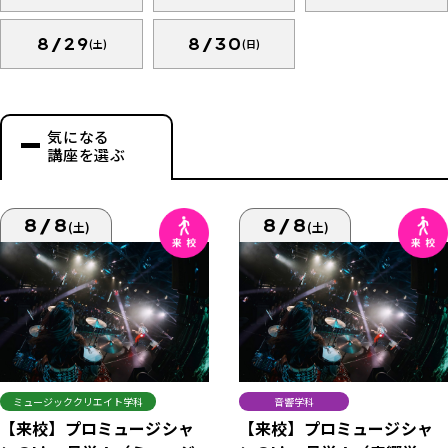
8/29
8/30
(土)
(日)
気になる
講座を選ぶ
8/8
8/8
(土)
(土)
ミュージッククリエイト学科
音響学科
【来校】プロミュージシャ
【来校】プロミュージシャ