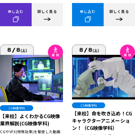
申し込む
詳しく見る
申し込む
詳しく見る
8/8
8/8
(土)
(土)
CG映像学科
CG映像学科
【来校】命を吹き込め！CG
【来校】よくわかるCG映像
キャラクターアニメーショ
業界解説(CG映像学科)
ン！（CG映像学科）
CGやVFX(特殊効果)を駆使した動画