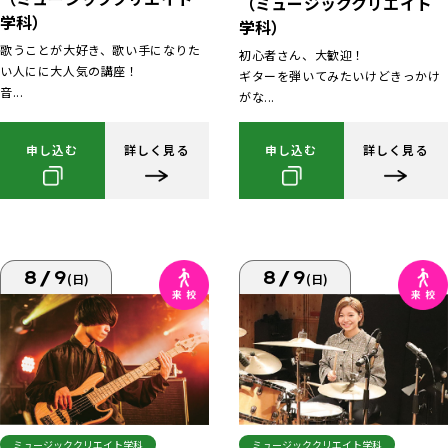
（ミュージッククリエイト
学科）
学科）
歌うことが大好き、歌い手になりた
初心者さん、大歓迎！
い人にに大人気の講座！
ギターを弾いてみたいけどきっかけ
音...
がな...
申し込む
詳しく見る
申し込む
詳しく見る
8/9
8/9
(日)
(日)
ミュージッククリエイト学科
ミュージッククリエイト学科