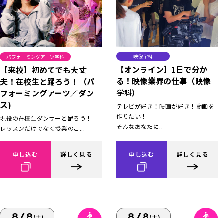
映像学科
パフォーミングアーツ学科
【オンライン】1日で分か
【来校】初めてでも大丈
る！映像業界の仕事（映像
夫！在校生と踊ろう！（パ
学科）
フォーミングアーツ／ダン
ス)
テレビが好き！映画が好き！動画を
作りたい！
現役の在校生ダンサーと踊ろう！
そんなあなたに...
レッスンだけでなく授業のこ...
申し込む
詳しく見る
申し込む
詳しく見る
8/8
8/8
(土)
(土)