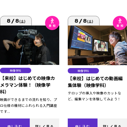
8/8
8/8
(土)
(土)
映像学科
映像学科
【来校】はじめての映像カ
【来校】はじめての動画編
メラマン体験！（映像学
集体験（映像学科）
科）
テロップの挿入や映像のカットな
ど、編集マンを体験してみよう！
映画ができるまでの流れを知り、プ
ロ仕様の機材にふれられる入門講座
です...
申し込む
詳しく見る
申し込む
詳しく見る