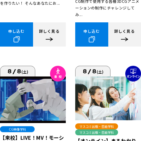
CG制作で使用する各種3DCGアニメ
を作りたい！ そんなあなたにお...
ーションの制作にチャレンジして
み...
申し込む
詳しく見る
申し込む
詳しく見る
8/8
8/8
(土)
(土)
マスコミ出版・芸能学科
CG映像学科
マスコミ出版・芸能学科
【来校】LIVE！MV！モーシ
【オンライン】まるわかり