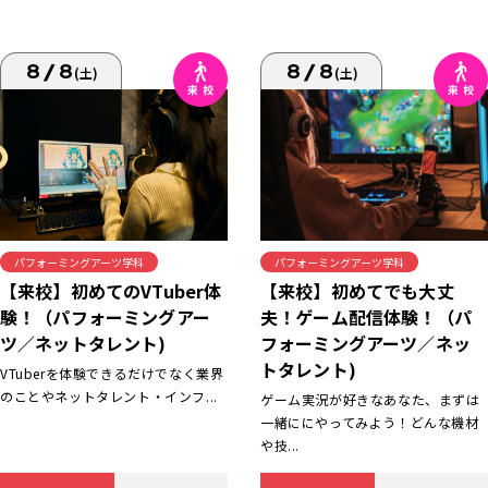
8/8
8/8
(土)
(土)
パフォーミングアーツ学科
パフォーミングアーツ学科
【来校】初めてでも大丈
【来校】初めてのVTuber体
夫！ゲーム配信体験！（パ
験！（パフォーミングアー
フォーミングアーツ／ネッ
ツ／ネットタレント)
トタレント)
VTuberを体験できるだけでなく業界
のことやネットタレント・インフ...
ゲーム実況が好きなあなた、まずは
一緒ににやってみよう！どんな機材
や技...