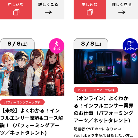
申し込む
詳しく見る
申し込む
詳しく見る
8/8
8/8
(土)
(土)
パフォーミングアーツ学科
【オンライン】よくわか
パフォーミングアーツ学科
る！インフルエンサー業界
【来校】よくわかる！イン
のお仕事（パフォーミング
フルエンサー業界&コース解
アーツ／ネットタレント)
説！（パフォーミングアー
配信者やVTuberになりたい！
ツ／ネットタレント)
YouTuberを本気で目指したい方...