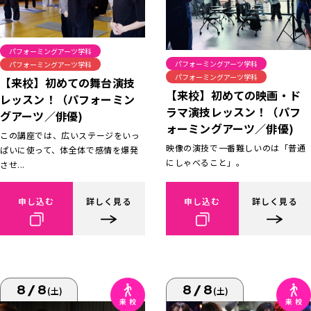
パフォーミングアーツ学科
パフォーミングアーツ学科
パフォーミングアーツ学科
パフォーミングアーツ学科
【来校】初めての舞台演技
【来校】初めての映画・ド
レッスン！（パフォーミン
ラマ演技レッスン！（パフ
グアーツ／俳優)
ォーミングアーツ／俳優)
この講座では、広いステージをいっ
映像の演技で一番難しいのは「普通
ぱいに使って、体全体で感情を爆発
にしゃべること」。
させ...
申し込む
詳しく見る
申し込む
詳しく見る
8/8
8/8
(土)
(土)