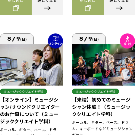
申し込む
詳しく見る
申し込む
詳しく見る
8/9
8/9
(日)
(日)
ミュージッククリエイト学科
ミュージッククリエイト学科
【来校】初めてのミュージ
【オンライン】ミュージシ
シャン体験！（ミュージッ
ャン/サウンドクリエイター
ククリエイト学科）
のお仕事について（ミュー
ジッククリエイト学科）
ボーカル、ギター、ベース、ドラ
ム、キーボードなどミュージシャン
ボーカル、ギター、ベース、ドラ
が気に...