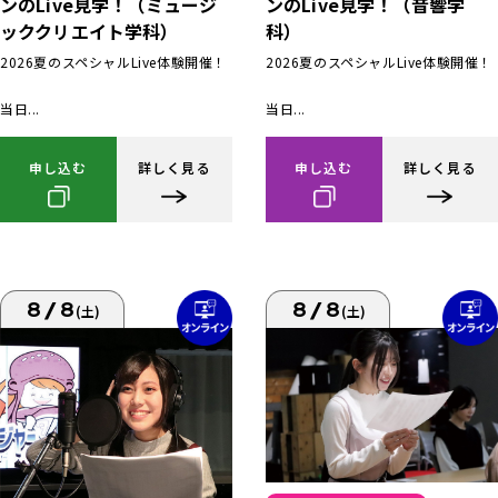
ンのLive見学！（ミュージ
ンのLive見学！（音響学
ッククリエイト学科）
科）
2026夏のスペシャルLive体験開催！
2026夏のスペシャルLive体験開催！
当日...
当日...
申し込む
詳しく見る
申し込む
詳しく見る
8/8
8/8
(土)
(土)