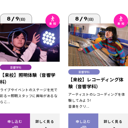
8/9
8/9
(日)
(日)
音響学科
音響学科
【来校】照明体験（音響学
【来校】レコーディング体
科）
験（音響学科）
ライブやイベントのステージを光で
アーティストのレコーディングを体
彩る＝照明スタッフに興味があるな
験してみよう!
らこ...
音楽をクリ...
申し込む
詳しく見る
申し込む
詳しく見る