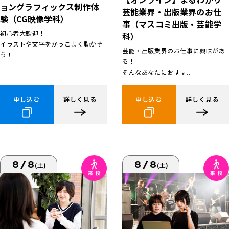
ョングラフィックス制作体
芸能業界・出版業界のお仕
験（CG映像学科）
事（マスコミ出版・芸能学
初心者大歓迎！
科）
イラストや文字をかっこよく動かそ
芸能・出版業界のお仕事に興味があ
う！
る！
そんなあなたにおすす...
申し込む
詳しく見る
申し込む
詳しく見る
8/8
8/8
(土)
(土)