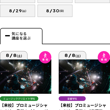
8/29
8/30
(土)
(日)
気になる
講座を選ぶ
8/8
8/8
(土)
(土)
ミュージッククリエイト学科
音響学科
【来校】プロミュージシャ
【来校】プロミュージシャ