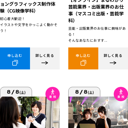
ョングラフィックス制作体
芸能業界・出版業界のお仕
験（CG映像学科）
事（マスコミ出版・芸能学
初心者大歓迎！
科）
イラストや文字をかっこよく動かそ
芸能・出版業界のお仕事に興味があ
う！
る！
そんなあなたにおすす...
申し込む
詳しく見る
申し込む
詳しく見る
8/8
8/8
(土)
(土)