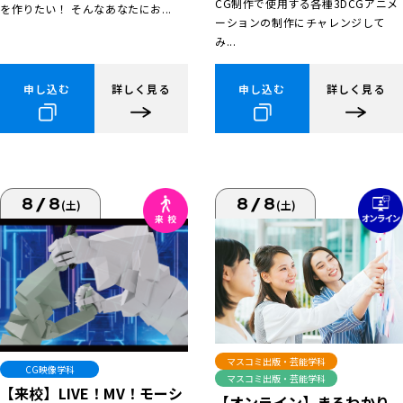
CG制作で使用する各種3DCGアニメ
を作りたい！ そんなあなたにお...
ーションの制作にチャレンジして
み...
申し込む
詳しく見る
申し込む
詳しく見る
8/8
8/8
(土)
(土)
マスコミ出版・芸能学科
CG映像学科
マスコミ出版・芸能学科
【来校】LIVE！MV！モーシ
【オンライン】まるわかり