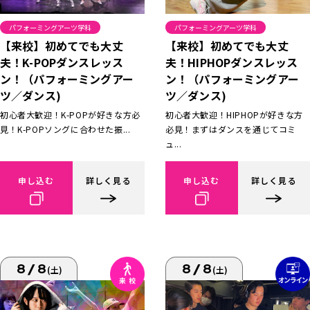
パフォーミングアーツ学科
パフォーミングアーツ学科
【来校】初めてでも大丈
【来校】初めてでも大丈
夫！K-POPダンスレッス
夫！HIPHOPダンスレッス
ン！（パフォーミングアー
ン！（パフォーミングアー
ツ／ダンス)
ツ／ダンス)
初心者大歓迎！K-POPが好きな方必
初心者大歓迎！HIPHOPが好きな方
見！K-POPソングに合わせた振...
必見！まずはダンスを通じてコミ
ュ...
申し込む
詳しく見る
申し込む
詳しく見る
8/8
8/8
(土)
(土)