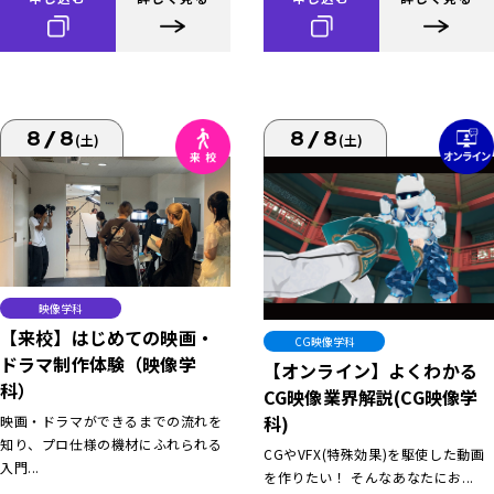
8/8
8/8
(土)
(土)
映像学科
【来校】はじめての映画・
CG映像学科
ドラマ制作体験（映像学
【オンライン】よくわかる
科）
CG映像業界解説(CG映像学
科)
映画・ドラマができるまでの流れを
知り、プロ仕様の機材にふれられる
CGやVFX(特殊効果)を駆使した動画
入門...
を作りたい！ そんなあなたにお...