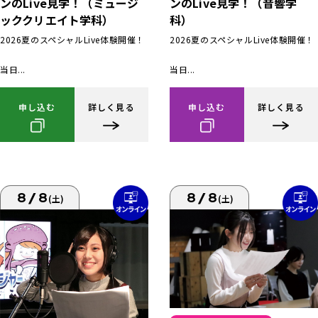
ンのLive見学！（ミュージ
ンのLive見学！（音響学
ッククリエイト学科）
科）
2026夏のスペシャルLive体験開催！
2026夏のスペシャルLive体験開催！
当日...
当日...
申し込む
詳しく見る
申し込む
詳しく見る
8/8
8/8
(土)
(土)