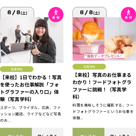
8/8
8/8
(土)
(土)
写真学科
写真学科
【来校】写真のお仕事まる
【来校】1日でわかる！写真
わかり！フードフォトグラ
を使ったお仕事解説「フォ
ファーに挑戦！（写真学
トグラファーの入り口」体
科）
験（写真学科）
料理を美味しそうに撮影する、フー
スポーツ、ブライダル、広告、ファ
ドフォトグラファーというお仕事を
ッション雑誌、ライブなどなど写真
体験...
のお...