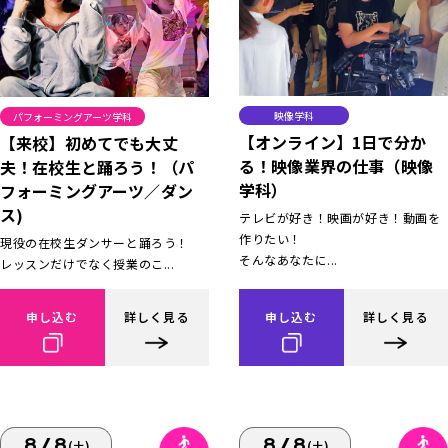
映像学科
パフォーミングアーツ学科
【オンライン】1日で分か
【来校】初めてでも大丈
る！映像業界の仕事（映像
夫！在校生と踊ろう！（パ
学科）
フォーミングアーツ／ダン
ス)
テレビが好き！映画が好き！動画を
作りたい！
現役の在校生ダンサーと踊ろう！
そんなあなたに...
レッスンだけでなく授業のこ...
申し込む
詳しく見る
申し込む
詳しく見る
8/8
8/8
(土)
(土)