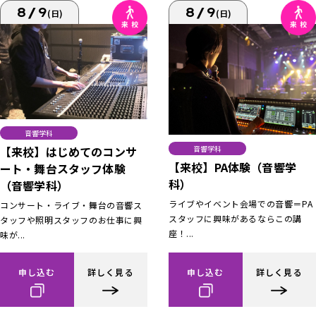
8/9
8/9
(日)
(日)
音響学科
【来校】はじめてのコンサ
音響学科
【来校】PA体験（音響学
ート・舞台スタッフ体験
科）
（音響学科）
ライブやイベント会場での音響＝PA
コンサート・ライブ・舞台の音響ス
スタッフに興味があるならこの講
タッフや照明スタッフのお仕事に興
座！...
味が...
申し込む
詳しく見る
申し込む
詳しく見る