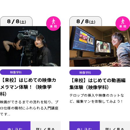
8/8
8/8
(土)
(土)
映像学科
映像学科
【来校】はじめての映像カ
【来校】はじめての動画編
メラマン体験！（映像学
集体験（映像学科）
科）
テロップの挿入や映像のカットな
ど、編集マンを体験してみよう！
映画ができるまでの流れを知り、プ
ロ仕様の機材にふれられる入門講座
です...
申し込む
詳しく見る
申し込む
詳しく見る