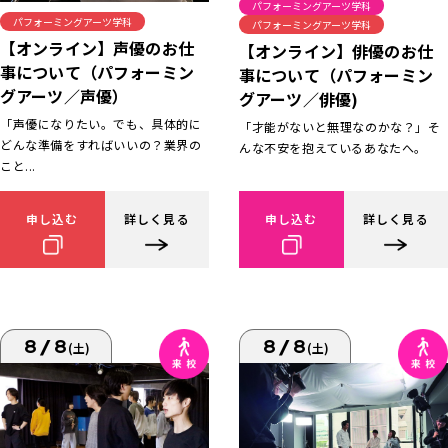
パフォーミングアーツ学科
パフォーミングアーツ学科
パフォーミングアーツ学科
【オンライン】声優のお仕
【オンライン】俳優のお仕
事について（パフォーミン
事について（パフォーミン
グアーツ／声優）
グアーツ／俳優)
「声優になりたい。でも、具体的に
「才能がないと無理なのかな？」そ
どんな準備をすればいいの？業界の
んな不安を抱えているあなたへ。
こと...
申し込む
詳しく見る
申し込む
詳しく見る
8/8
8/8
(土)
(土)