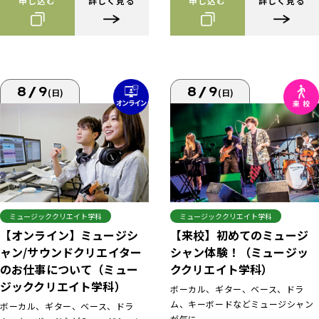
申し込む
詳しく見る
申し込む
詳しく見る
8/9
8/9
(日)
(日)
ミュージッククリエイト学科
ミュージッククリエイト学科
【来校】初めてのミュージ
【オンライン】ミュージシ
シャン体験！（ミュージッ
ャン/サウンドクリエイター
ククリエイト学科）
のお仕事について（ミュー
ジッククリエイト学科）
ボーカル、ギター、ベース、ドラ
ム、キーボードなどミュージシャン
ボーカル、ギター、ベース、ドラ
が気に...