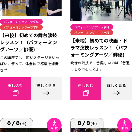
パフォーミングアーツ学科
パフォーミングアーツ学科
パフォーミングアーツ学科
パフォーミングアーツ学科
【来校】初めての舞台演技
【来校】初めての映画・ド
レッスン！（パフォーミン
ラマ演技レッスン！（パフ
グアーツ／俳優)
ォーミングアーツ／俳優)
この講座では、広いステージをいっ
映像の演技で一番難しいのは「普通
ぱいに使って、体全体で感情を爆発
にしゃべること」。
させ...
申し込む
詳しく見る
申し込む
詳しく見る
8/8
8/8
(土)
(土)