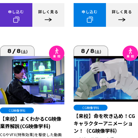
申し込む
詳しく見る
申し込む
詳しく見る
8/8
8/8
(土)
(土)
CG映像学科
CG映像学科
【来校】命を吹き込め！CG
【来校】よくわかるCG映像
キャラクターアニメーショ
業界解説(CG映像学科)
ン！（CG映像学科）
CGやVFX(特殊効果)を駆使した動画