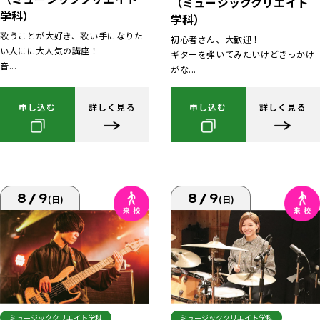
（ミュージッククリエイト
学科）
学科）
歌うことが大好き、歌い手になりた
初心者さん、大歓迎！
い人にに大人気の講座！
ギターを弾いてみたいけどきっかけ
音...
がな...
申し込む
詳しく見る
申し込む
詳しく見る
8/9
8/9
(日)
(日)
ミュージッククリエイト学科
ミュージッククリエイト学科