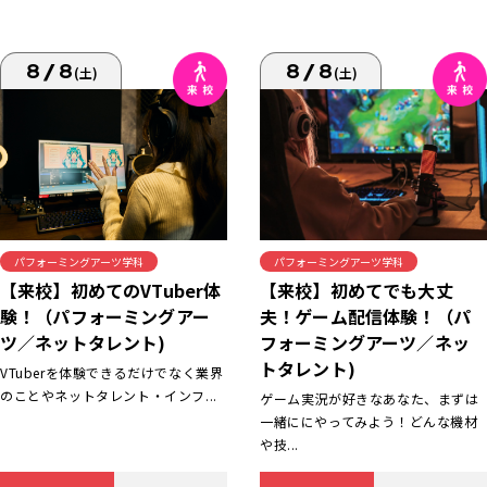
8/8
8/8
(土)
(土)
パフォーミングアーツ学科
パフォーミングアーツ学科
【来校】初めてでも大丈
【来校】初めてのVTuber体
夫！ゲーム配信体験！（パ
験！（パフォーミングアー
フォーミングアーツ／ネッ
ツ／ネットタレント)
トタレント)
VTuberを体験できるだけでなく業界
のことやネットタレント・インフ...
ゲーム実況が好きなあなた、まずは
一緒ににやってみよう！どんな機材
や技...