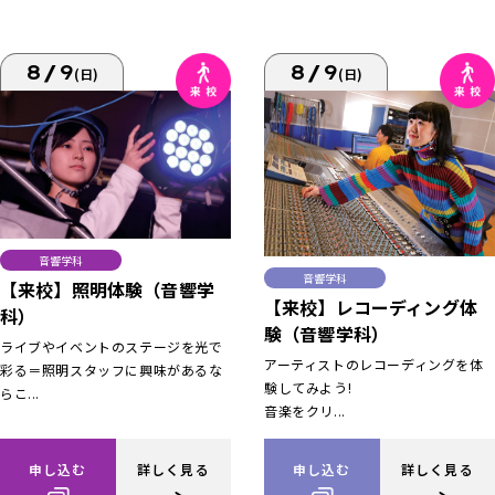
8/9
8/9
(日)
(日)
音響学科
音響学科
【来校】照明体験（音響学
【来校】レコーディング体
科）
験（音響学科）
ライブやイベントのステージを光で
アーティストのレコーディングを体
彩る＝照明スタッフに興味があるな
験してみよう!
らこ...
音楽をクリ...
申し込む
詳しく見る
申し込む
詳しく見る