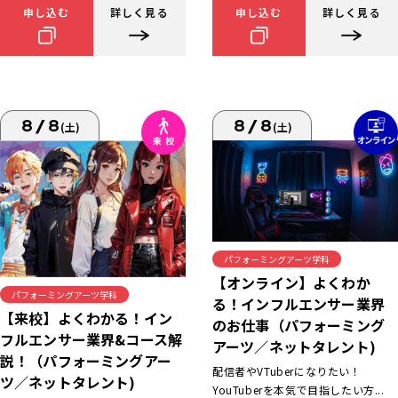
申し込む
詳しく見る
申し込む
詳しく見る
8/8
8/8
(土)
(土)
パフォーミングアーツ学科
【オンライン】よくわか
パフォーミングアーツ学科
る！インフルエンサー業界
【来校】よくわかる！イン
のお仕事（パフォーミング
フルエンサー業界&コース解
アーツ／ネットタレント)
説！（パフォーミングアー
配信者やVTuberになりたい！
ツ／ネットタレント)
YouTuberを本気で目指したい方...