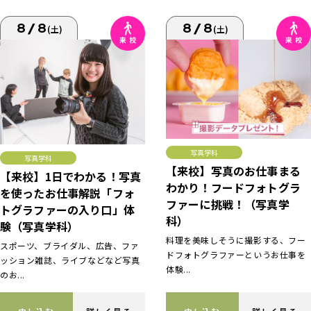
8/8
8/8
(土)
(土)
写真学科
写真学科
【来校】写真のお仕事まる
【来校】1日でわかる！写真
わかり！フードフォトグラ
を使ったお仕事解説「フォ
ファーに挑戦！（写真学
トグラファーの入り口」体
科）
験（写真学科）
料理を美味しそうに撮影する、フー
スポーツ、ブライダル、広告、ファ
ドフォトグラファーというお仕事を
ッション雑誌、ライブなどなど写真
体験...
のお...