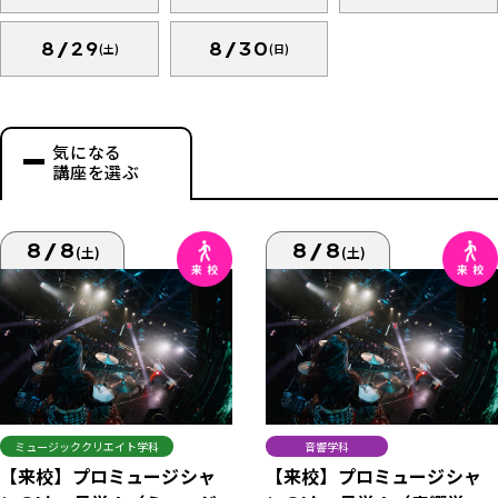
8/29
8/30
(土)
(日)
気になる
講座を選ぶ
8/8
8/8
(土)
(土)
ミュージッククリエイト学科
音響学科
【来校】プロミュージシャ
【来校】プロミュージシャ