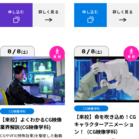
申し込む
詳しく見る
申し込む
詳しく見る
8/8
8/8
(土)
(土)
CG映像学科
CG映像学科
【来校】命を吹き込め！CG
【来校】よくわかるCG映像
キャラクターアニメーショ
業界解説(CG映像学科)
ン！（CG映像学科）
CGやVFX(特殊効果)を駆使した動画