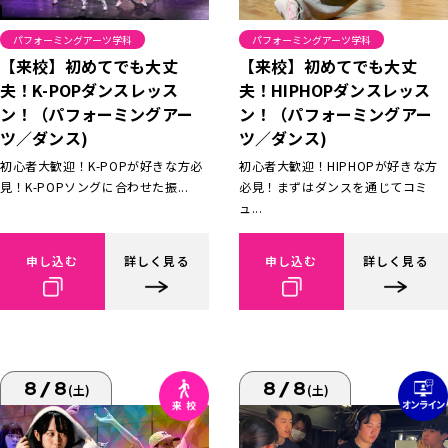
パフォーミングアーツ学科
パフォーミングアーツ学科
【来校】初めてでも大丈
【来校】初めてでも大丈
夫！K-POPダンスレッス
夫！HIPHOPダンスレッス
ン！（パフォーミングアー
ン！（パフォーミングアー
ツ／ダンス)
ツ／ダンス)
初心者大歓迎！K-POPが好きな方必
初心者大歓迎！HIPHOPが好きな方
見！K-POPソングに合わせた振...
必見！まずはダンスを通じてコミ
ュ...
申し込む
詳しく見る
申し込む
詳しく見る
8/8
8/8
(土)
(土)