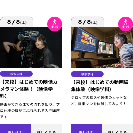
8/8
8/8
(土)
(土)
映像学科
映像学科
【来校】はじめての映像カ
【来校】はじめての動画編
メラマン体験！（映像学
集体験（映像学科）
科）
テロップの挿入や映像のカットな
ど、編集マンを体験してみよう！
映画ができるまでの流れを知り、プ
ロ仕様の機材にふれられる入門講座
です...
申し込む
詳しく見る
申し込む
詳しく見る