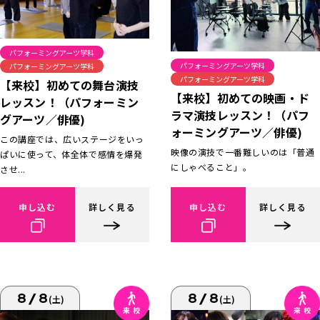
パフォーミングアーツ学科
パフォーミングアーツ学科
パフォーミングアーツ学科
パフォーミングアーツ学科
【来校】初めての舞台演技
【来校】初めての映画・ド
レッスン！（パフォーミン
ラマ演技レッスン！（パフ
グアーツ／俳優)
ォーミングアーツ／俳優)
この講座では、広いステージをいっ
映像の演技で一番難しいのは「普通
ぱいに使って、体全体で感情を爆発
にしゃべること」。
させ...
申し込む
詳しく見る
申し込む
詳しく見る
8/8
8/8
(土)
(土)