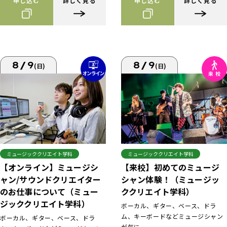
申し込む
詳しく見る
申し込む
詳しく見る
8/9
8/9
(日)
(日)
ミュージッククリエイト学科
ミュージッククリエイト学科
【来校】初めてのミュージ
【オンライン】ミュージシ
シャン体験！（ミュージッ
ャン/サウンドクリエイター
ククリエイト学科）
のお仕事について（ミュー
ジッククリエイト学科）
ボーカル、ギター、ベース、ドラ
ム、キーボードなどミュージシャン
ボーカル、ギター、ベース、ドラ
が気に...