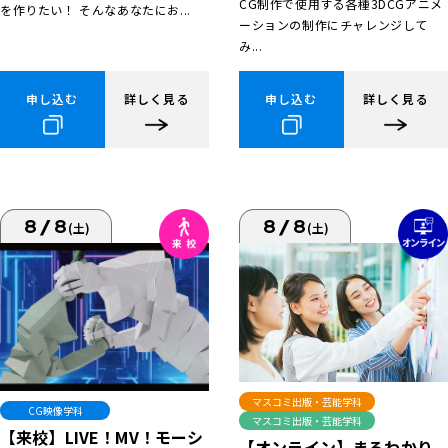
CG制作で使用する各種3DCGアニメ
を作りたい！ そんなあなたにお...
ーションの制作にチャレンジして
み...
申し込む
詳しく見る
申し込む
詳しく見る
8/8
8/8
(土)
(土)
マスコミ出版・芸能学科
CG映像学科
マスコミ出版・芸能学科
【来校】LIVE！MV！モーシ
【オンライン】まるわかり