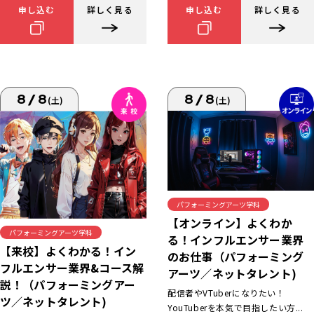
申し込む
詳しく見る
申し込む
詳しく見る
8/8
8/8
(土)
(土)
パフォーミングアーツ学科
【オンライン】よくわか
パフォーミングアーツ学科
る！インフルエンサー業界
【来校】よくわかる！イン
のお仕事（パフォーミング
フルエンサー業界&コース解
アーツ／ネットタレント)
説！（パフォーミングアー
配信者やVTuberになりたい！
ツ／ネットタレント)
YouTuberを本気で目指したい方...