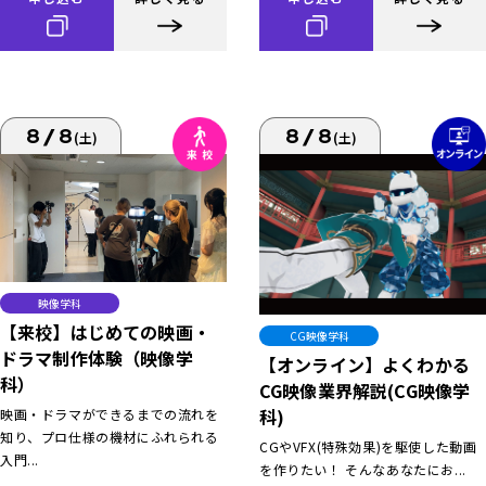
8/8
8/8
(土)
(土)
映像学科
【来校】はじめての映画・
CG映像学科
ドラマ制作体験（映像学
【オンライン】よくわかる
科）
CG映像業界解説(CG映像学
科)
映画・ドラマができるまでの流れを
知り、プロ仕様の機材にふれられる
CGやVFX(特殊効果)を駆使した動画
入門...
を作りたい！ そんなあなたにお...