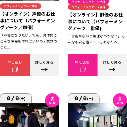
パフォーミングアーツ学科
パフォーミングアーツ学科
パフォーミングアーツ学科
【オンライン】声優のお仕
【オンライン】俳優のお仕
事について（パフォーミン
事について（パフォーミン
グアーツ／声優）
グアーツ／俳優)
「声優になりたい。でも、具体的に
「才能がないと無理なのかな？」そ
どんな準備をすればいいの？業界の
んな不安を抱えているあなたへ。
こと...
申し込む
詳しく見る
申し込む
詳しく見る
8/8
8/8
(土)
(土)