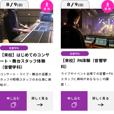
8/9
8/9
(日)
(日)
音響学科
【来校】はじめてのコンサ
音響学科
【来校】PA体験（音響学
ート・舞台スタッフ体験
科）
（音響学科）
ライブやイベント会場での音響＝PA
コンサート・ライブ・舞台の音響ス
スタッフに興味があるならこの講
タッフや照明スタッフのお仕事に興
座！...
味が...
申し込む
詳しく見る
申し込む
詳しく見る