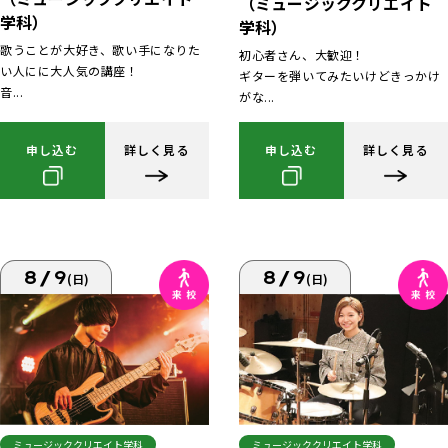
（ミュージッククリエイト
学科）
学科）
歌うことが大好き、歌い手になりた
初心者さん、大歓迎！
い人にに大人気の講座！
ギターを弾いてみたいけどきっかけ
音...
がな...
申し込む
詳しく見る
申し込む
詳しく見る
8/9
8/9
(日)
(日)
ミュージッククリエイト学科
ミュージッククリエイト学科