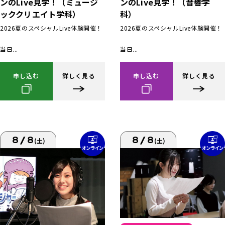
ンのLive見学！（ミュージ
ンのLive見学！（音響学
ッククリエイト学科）
科）
2026夏のスペシャルLive体験開催！
2026夏のスペシャルLive体験開催！
当日...
当日...
申し込む
詳しく見る
申し込む
詳しく見る
8/8
8/8
(土)
(土)