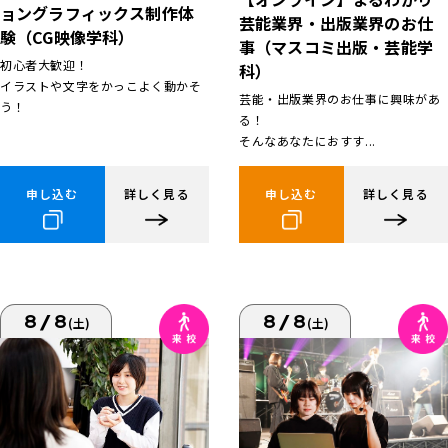
ョングラフィックス制作体
芸能業界・出版業界のお仕
験（CG映像学科）
事（マスコミ出版・芸能学
初心者大歓迎！
科）
イラストや文字をかっこよく動かそ
芸能・出版業界のお仕事に興味があ
う！
る！
そんなあなたにおすす...
申し込む
詳しく見る
申し込む
詳しく見る
8/8
8/8
(土)
(土)