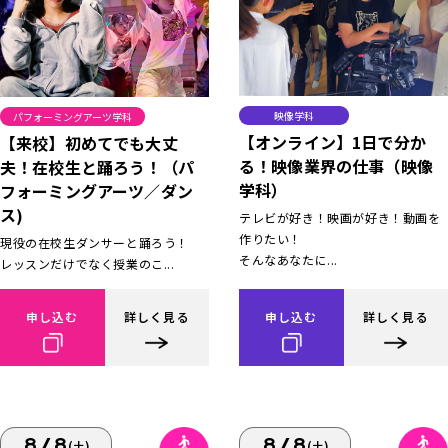
映像学科
パフォーミングアーツ学科
【オンライン】1日で分か
【来校】初めてでも大丈
る！映像業界の仕事（映像
夫！在校生と踊ろう！（パ
学科）
フォーミングアーツ／ダン
ス)
テレビが好き！映画が好き！動画を
作りたい！
現役の在校生ダンサーと踊ろう！
そんなあなたに...
レッスンだけでなく授業のこ...
申し込む
詳しく見る
申し込む
詳しく見る
8/8
8/8
(土)
(土)