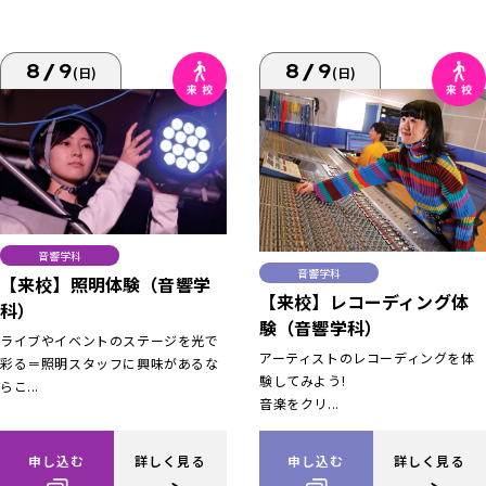
8/9
8/9
(日)
(日)
音響学科
音響学科
【来校】照明体験（音響学
【来校】レコーディング体
科）
験（音響学科）
ライブやイベントのステージを光で
アーティストのレコーディングを体
彩る＝照明スタッフに興味があるな
験してみよう!
らこ...
音楽をクリ...
申し込む
詳しく見る
申し込む
詳しく見る