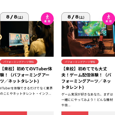
8/8
8/8
(土)
(土)
パフォーミングアーツ学科
パフォーミングアーツ学科
【来校】初めてでも大丈
【来校】初めてのVTuber体
夫！ゲーム配信体験！（パ
験！（パフォーミングアー
フォーミングアーツ／ネッ
ツ／ネットタレント)
トタレント)
VTuberを体験できるだけでなく業界
のことやネットタレント・インフ...
ゲーム実況が好きなあなた、まずは
一緒ににやってみよう！どんな機材
や技...