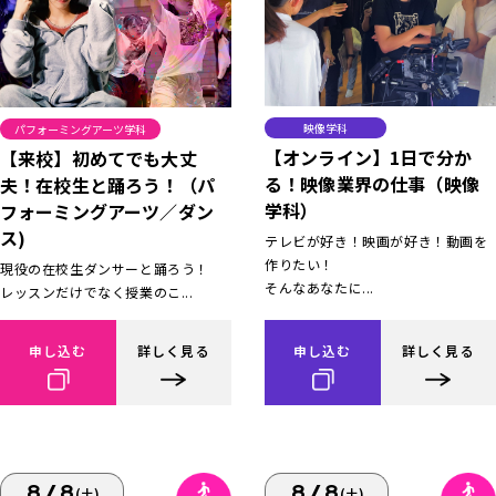
映像学科
パフォーミングアーツ学科
【オンライン】1日で分か
【来校】初めてでも大丈
る！映像業界の仕事（映像
夫！在校生と踊ろう！（パ
学科）
フォーミングアーツ／ダン
ス)
テレビが好き！映画が好き！動画を
作りたい！
現役の在校生ダンサーと踊ろう！
そんなあなたに...
レッスンだけでなく授業のこ...
申し込む
詳しく見る
申し込む
詳しく見る
8/8
8/8
(土)
(土)