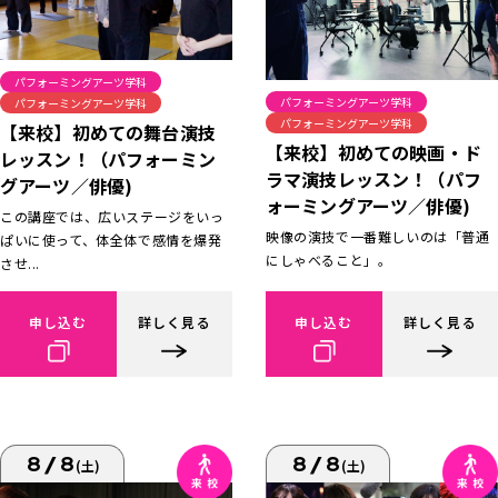
パフォーミングアーツ学科
パフォーミングアーツ学科
パフォーミングアーツ学科
パフォーミングアーツ学科
【来校】初めての舞台演技
【来校】初めての映画・ド
レッスン！（パフォーミン
ラマ演技レッスン！（パフ
グアーツ／俳優)
ォーミングアーツ／俳優)
この講座では、広いステージをいっ
映像の演技で一番難しいのは「普通
ぱいに使って、体全体で感情を爆発
にしゃべること」。
させ...
申し込む
詳しく見る
申し込む
詳しく見る
8/8
8/8
(土)
(土)