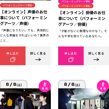
パフォーミングアーツ学科
パフォーミングアーツ学科
パフォーミングアーツ学科
【オンライン】声優のお仕
【オンライン】俳優のお仕
事について（パフォーミン
事について（パフォーミン
グアーツ／声優）
グアーツ／俳優)
「声優になりたい。でも、具体的に
「才能がないと無理なのかな？」そ
どんな準備をすればいいの？業界の
んな不安を抱えているあなたへ。
こと...
申し込む
詳しく見る
申し込む
詳しく見る
8/8
8/8
(土)
(土)