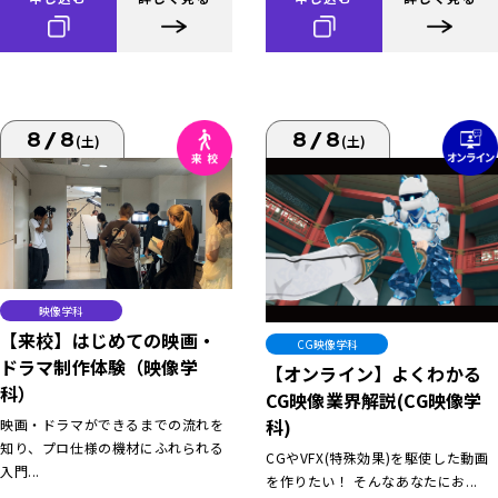
8/8
8/8
(土)
(土)
映像学科
【来校】はじめての映画・
CG映像学科
ドラマ制作体験（映像学
【オンライン】よくわかる
科）
CG映像業界解説(CG映像学
科)
映画・ドラマができるまでの流れを
知り、プロ仕様の機材にふれられる
CGやVFX(特殊効果)を駆使した動画
入門...
を作りたい！ そんなあなたにお...