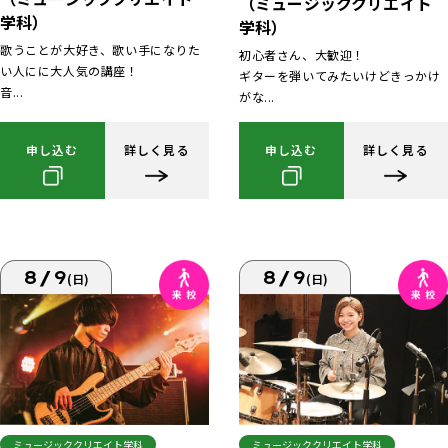
（ミュージッククリエイト
学科）
学科）
歌うことが大好き、歌い手になりた
初心者さん、大歓迎！
い人にに大人気の講座！
ギターを弾いてみたいけどきっかけ
音...
がな...
申し込む
詳しく見る
申し込む
詳しく見る
8/9
8/9
(日)
(日)
ミュージッククリエイト学科
ミュージッククリエイト学科