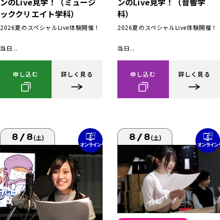
ンのLive見学！（ミュージ
ンのLive見学！（音響学
ッククリエイト学科）
科）
2026夏のスペシャルLive体験開催！
2026夏のスペシャルLive体験開催！
当日...
当日...
申し込む
詳しく見る
申し込む
詳しく見る
8/8
8/8
(土)
(土)