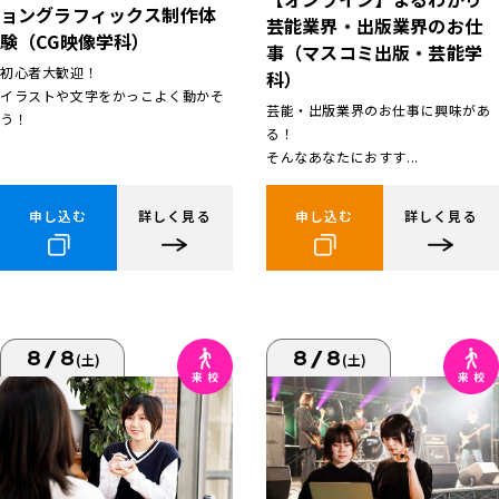
ョングラフィックス制作体
芸能業界・出版業界のお仕
験（CG映像学科）
事（マスコミ出版・芸能学
初心者大歓迎！
科）
イラストや文字をかっこよく動かそ
芸能・出版業界のお仕事に興味があ
う！
る！
そんなあなたにおすす...
申し込む
詳しく見る
申し込む
詳しく見る
8/8
8/8
(土)
(土)