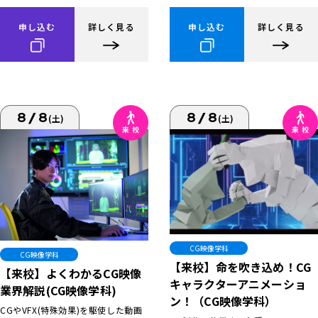
申し込む
詳しく見る
申し込む
詳しく見る
8/8
8/8
(土)
(土)
CG映像学科
CG映像学科
【来校】命を吹き込め！CG
【来校】よくわかるCG映像
キャラクターアニメーショ
業界解説(CG映像学科)
ン！（CG映像学科）
CGやVFX(特殊効果)を駆使した動画