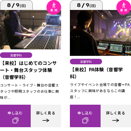
8/9
8/9
(日)
(日)
音響学科
【来校】はじめてのコンサ
音響学科
【来校】PA体験（音響学
ート・舞台スタッフ体験
科）
（音響学科）
ライブやイベント会場での音響＝PA
コンサート・ライブ・舞台の音響ス
スタッフに興味があるならこの講
タッフや照明スタッフのお仕事に興
座！...
味が...
申し込む
詳しく見る
申し込む
詳しく見る