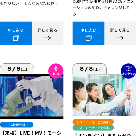
CG制作で使用する各種3DCGアニメ
を作りたい！ そんなあなたにお...
ーションの制作にチャレンジして
み...
申し込む
詳しく見る
申し込む
詳しく見る
8/8
8/8
(土)
(土)
マスコミ出版・芸能学科
CG映像学科
マスコミ出版・芸能学科
【来校】LIVE！MV！モーシ
【オンライン】まるわかり