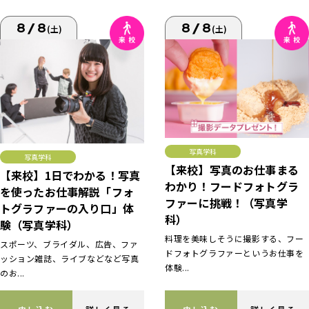
8/8
8/8
(土)
(土)
写真学科
写真学科
【来校】写真のお仕事まる
【来校】1日でわかる！写真
わかり！フードフォトグラ
を使ったお仕事解説「フォ
ファーに挑戦！（写真学
トグラファーの入り口」体
科）
験（写真学科）
料理を美味しそうに撮影する、フー
スポーツ、ブライダル、広告、ファ
ドフォトグラファーというお仕事を
ッション雑誌、ライブなどなど写真
体験...
のお...