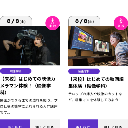
8/8
8/8
(土)
(土)
映像学科
映像学科
【来校】はじめての映像カ
【来校】はじめての動画編
メラマン体験！（映像学
集体験（映像学科）
科）
テロップの挿入や映像のカットな
ど、編集マンを体験してみよう！
映画ができるまでの流れを知り、プ
ロ仕様の機材にふれられる入門講座
です...
申し込む
詳しく見る
申し込む
詳しく見る