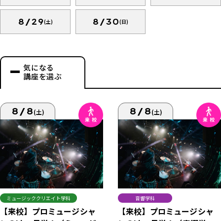
8/29
8/30
(土)
(日)
気になる
講座を選ぶ
8/8
8/8
(土)
(土)
ミュージッククリエイト学科
音響学科
【来校】プロミュージシャ
【来校】プロミュージシャ