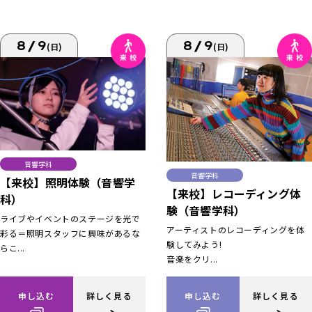
8/9
8/9
(日)
(日)
音響学科
音響学科
【来校】照明体験（音響学
【来校】レコーディング体
科）
験（音響学科）
ライブやイベントのステージを光で
アーティストのレコーディングを体
彩る＝照明スタッフに興味があるな
験してみよう!
らこ...
音楽をクリ...
申し込む
詳しく見る
申し込む
詳しく見る