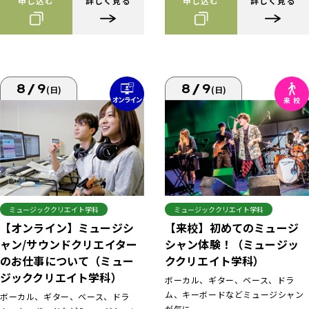
申し込む
詳しく見る
申し込む
詳しく見る
8/9
8/9
(日)
(日)
ミュージッククリエイト学科
ミュージッククリエイト学科
【来校】初めてのミュージ
【オンライン】ミュージシ
シャン体験！（ミュージッ
ャン/サウンドクリエイター
ククリエイト学科）
のお仕事について（ミュー
ジッククリエイト学科）
ボーカル、ギター、ベース、ドラ
ム、キーボードなどミュージシャン
ボーカル、ギター、ベース、ドラ
が気に...