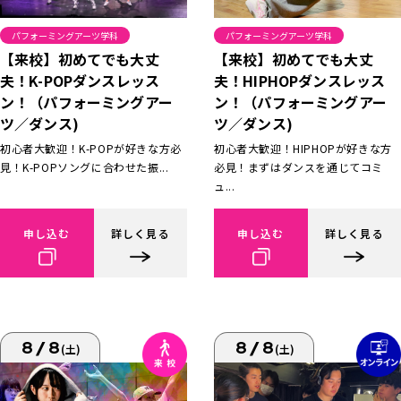
パフォーミングアーツ学科
パフォーミングアーツ学科
【来校】初めてでも大丈
【来校】初めてでも大丈
夫！K-POPダンスレッス
夫！HIPHOPダンスレッス
ン！（パフォーミングアー
ン！（パフォーミングアー
ツ／ダンス)
ツ／ダンス)
初心者大歓迎！K-POPが好きな方必
初心者大歓迎！HIPHOPが好きな方
見！K-POPソングに合わせた振...
必見！まずはダンスを通じてコミ
ュ...
申し込む
詳しく見る
申し込む
詳しく見る
8/8
8/8
(土)
(土)