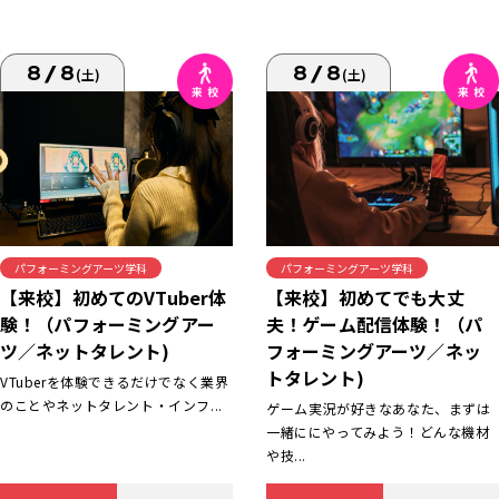
8/8
8/8
(土)
(土)
パフォーミングアーツ学科
パフォーミングアーツ学科
【来校】初めてでも大丈
【来校】初めてのVTuber体
夫！ゲーム配信体験！（パ
験！（パフォーミングアー
フォーミングアーツ／ネッ
ツ／ネットタレント)
トタレント)
VTuberを体験できるだけでなく業界
のことやネットタレント・インフ...
ゲーム実況が好きなあなた、まずは
一緒ににやってみよう！どんな機材
や技...