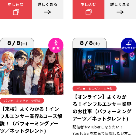
申し込む
詳しく見る
申し込む
詳しく見る
8/8
8/8
(土)
(土)
パフォーミングアーツ学科
【オンライン】よくわか
パフォーミングアーツ学科
る！インフルエンサー業界
【来校】よくわかる！イン
のお仕事（パフォーミング
フルエンサー業界&コース解
アーツ／ネットタレント)
説！（パフォーミングアー
配信者やVTuberになりたい！
ツ／ネットタレント)
YouTuberを本気で目指したい方...