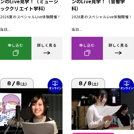
ンのLive見学！（ミュージ
ンのLive見学！（音響学
ッククリエイト学科）
科）
2026夏のスペシャルLive体験開催！
2026夏のスペシャルLive体験開催！
当日...
当日...
申し込む
詳しく見る
申し込む
詳しく見る
8/8
8/8
(土)
(土)