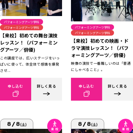
パフォーミングアーツ学科
パフォーミングアーツ学科
パフォーミングアーツ学科
パフォーミングアーツ学科
【来校】初めての舞台演技
【来校】初めての映画・ド
レッスン！（パフォーミン
ラマ演技レッスン！（パフ
グアーツ／俳優)
ォーミングアーツ／俳優)
この講座では、広いステージをいっ
映像の演技で一番難しいのは「普通
ぱいに使って、体全体で感情を爆発
にしゃべること」。
させ...
申し込む
詳しく見る
申し込む
詳しく見る
8/8
8/8
(土)
(土)