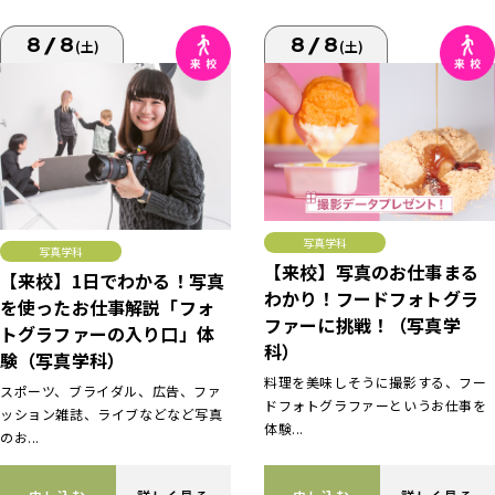
8/8
8/8
(土)
(土)
写真学科
写真学科
【来校】写真のお仕事まる
【来校】1日でわかる！写真
わかり！フードフォトグラ
を使ったお仕事解説「フォ
ファーに挑戦！（写真学
トグラファーの入り口」体
科）
験（写真学科）
料理を美味しそうに撮影する、フー
スポーツ、ブライダル、広告、ファ
ドフォトグラファーというお仕事を
ッション雑誌、ライブなどなど写真
体験...
のお...