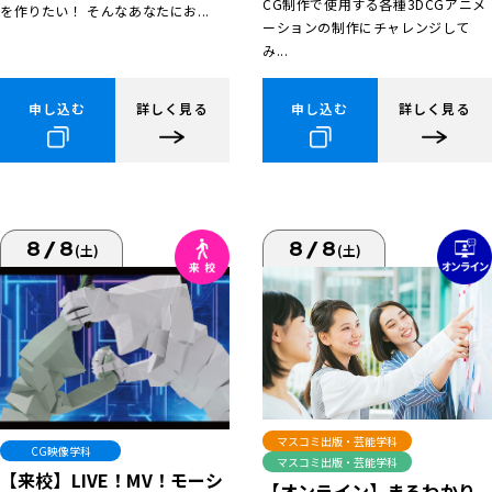
CG制作で使用する各種3DCGアニメ
を作りたい！ そんなあなたにお...
ーションの制作にチャレンジして
み...
申し込む
詳しく見る
申し込む
詳しく見る
8/8
8/8
(土)
(土)
マスコミ出版・芸能学科
CG映像学科
マスコミ出版・芸能学科
【来校】LIVE！MV！モーシ
【オンライン】まるわかり