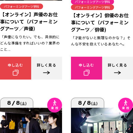
パフォーミングアーツ学科
パフォーミングアーツ学科
パフォーミングアーツ学科
【オンライン】声優のお仕
【オンライン】俳優のお仕
事について（パフォーミン
事について（パフォーミン
グアーツ／声優）
グアーツ／俳優)
「声優になりたい。でも、具体的に
「才能がないと無理なのかな？」そ
どんな準備をすればいいの？業界の
んな不安を抱えているあなたへ。
こと...
申し込む
詳しく見る
申し込む
詳しく見る
8/8
8/8
(土)
(土)