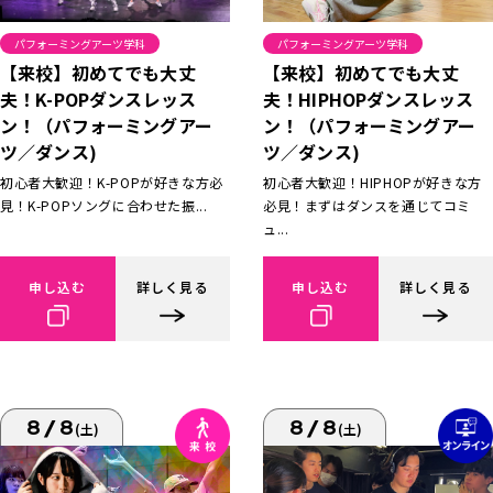
パフォーミングアーツ学科
パフォーミングアーツ学科
【来校】初めてでも大丈
【来校】初めてでも大丈
夫！K-POPダンスレッス
夫！HIPHOPダンスレッス
ン！（パフォーミングアー
ン！（パフォーミングアー
ツ／ダンス)
ツ／ダンス)
初心者大歓迎！K-POPが好きな方必
初心者大歓迎！HIPHOPが好きな方
見！K-POPソングに合わせた振...
必見！まずはダンスを通じてコミ
ュ...
申し込む
詳しく見る
申し込む
詳しく見る
8/8
8/8
(土)
(土)