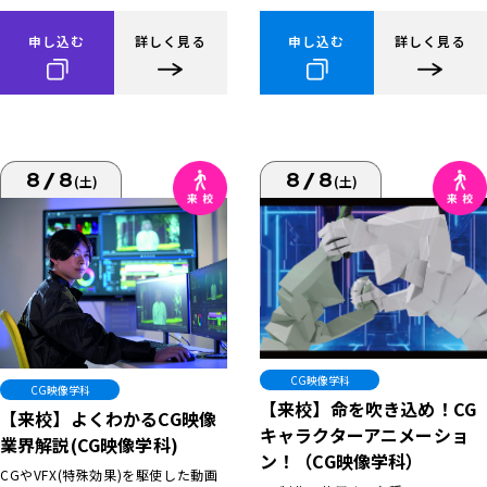
申し込む
詳しく見る
申し込む
詳しく見る
8/8
8/8
(土)
(土)
CG映像学科
CG映像学科
【来校】命を吹き込め！CG
【来校】よくわかるCG映像
キャラクターアニメーショ
業界解説(CG映像学科)
ン！（CG映像学科）
CGやVFX(特殊効果)を駆使した動画