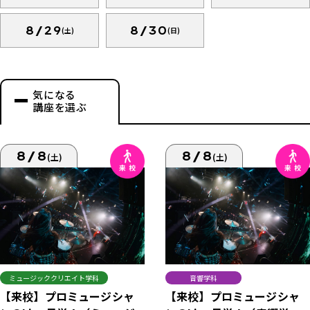
8/29
8/30
(土)
(日)
気になる
講座を選ぶ
8/8
8/8
(土)
(土)
ミュージッククリエイト学科
音響学科
【来校】プロミュージシャ
【来校】プロミュージシャ