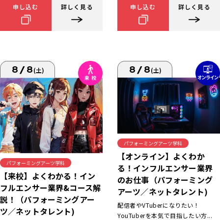
申し込む
詳しく見る
申し込む
詳しく見る
8/8
8/8
(土)
(土)
パフォーミングアーツ学科
【オンライン】よくわか
パフォーミングアーツ学科
る！インフルエンサー業界
【来校】よくわかる！イン
のお仕事（パフォーミング
フルエンサー業界&コース解
アーツ／ネットタレント)
説！（パフォーミングアー
配信者やVTuberになりたい！
ツ／ネットタレント)
YouTuberを本気で目指したい方...