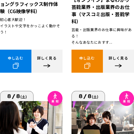
ョングラフィックス制作体
芸能業界・出版業界のお仕
験（CG映像学科）
事（マスコミ出版・芸能学
初心者大歓迎！
科）
イラストや文字をかっこよく動かそ
芸能・出版業界のお仕事に興味があ
う！
る！
そんなあなたにおすす...
申し込む
詳しく見る
申し込む
詳しく見る
8/8
8/8
(土)
(土)