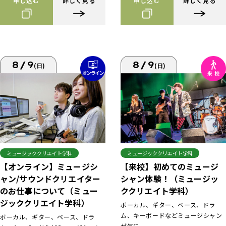
申し込む
詳しく見る
申し込む
詳しく見る
8/9
8/9
(日)
(日)
ミュージッククリエイト学科
ミュージッククリエイト学科
【来校】初めてのミュージ
【オンライン】ミュージシ
シャン体験！（ミュージッ
ャン/サウンドクリエイター
ククリエイト学科）
のお仕事について（ミュー
ジッククリエイト学科）
ボーカル、ギター、ベース、ドラ
ム、キーボードなどミュージシャン
ボーカル、ギター、ベース、ドラ
が気に...