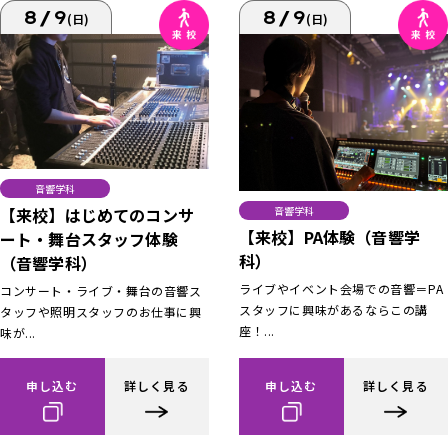
8/9
8/9
(日)
(日)
音響学科
【来校】はじめてのコンサ
音響学科
【来校】PA体験（音響学
ート・舞台スタッフ体験
科）
（音響学科）
ライブやイベント会場での音響＝PA
コンサート・ライブ・舞台の音響ス
スタッフに興味があるならこの講
タッフや照明スタッフのお仕事に興
座！...
味が...
申し込む
詳しく見る
申し込む
詳しく見る