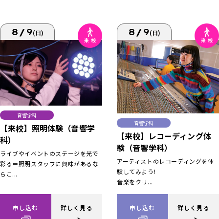
8/9
8/9
(日)
(日)
音響学科
音響学科
【来校】照明体験（音響学
【来校】レコーディング体
科）
験（音響学科）
ライブやイベントのステージを光で
アーティストのレコーディングを体
彩る＝照明スタッフに興味があるな
験してみよう!
らこ...
音楽をクリ...
申し込む
詳しく見る
申し込む
詳しく見る