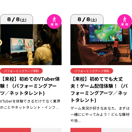
8/8
8/8
(土)
(土)
パフォーミングアーツ学科
パフォーミングアーツ学科
【来校】初めてでも大丈
【来校】初めてのVTuber体
夫！ゲーム配信体験！（パ
験！（パフォーミングアー
フォーミングアーツ／ネッ
ツ／ネットタレント)
トタレント)
VTuberを体験できるだけでなく業界
のことやネットタレント・インフ...
ゲーム実況が好きなあなた、まずは
一緒ににやってみよう！どんな機材
や技...