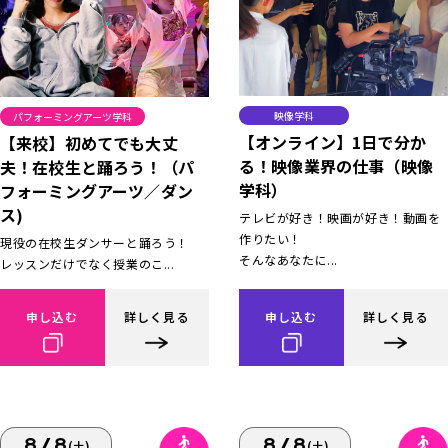
映像学科
パフォーミングアーツ学科
【オンライン】1日で分か
【来校】初めてでも大丈
る！映像業界の仕事（映像
夫！在校生と踊ろう！（パ
学科）
フォーミングアーツ／ダン
ス)
テレビが好き！映画が好き！動画を
作りたい！
現役の在校生ダンサーと踊ろう！
そんなあなたに...
レッスンだけでなく授業のこ...
申し込む
詳しく見る
申し込む
詳しく見る
8/8
8/8
(土)
(土)