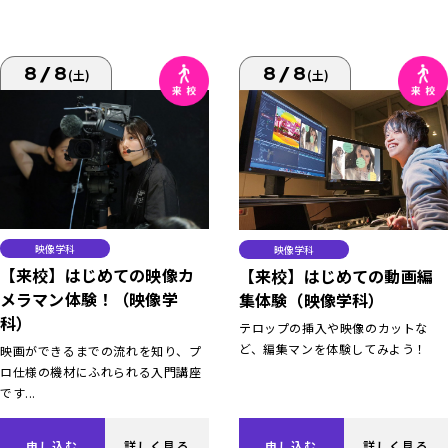
8/8
8/8
(土)
(土)
映像学科
映像学科
【来校】はじめての映像カ
【来校】はじめての動画編
メラマン体験！（映像学
集体験（映像学科）
科）
テロップの挿入や映像のカットな
ど、編集マンを体験してみよう！
映画ができるまでの流れを知り、プ
ロ仕様の機材にふれられる入門講座
です...
申し込む
詳しく見る
申し込む
詳しく見る