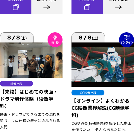
8/8
8/8
(土)
(土)
映像学科
【来校】はじめての映画・
CG映像学科
ドラマ制作体験（映像学
【オンライン】よくわかる
科）
CG映像業界解説(CG映像学
科)
映画・ドラマができるまでの流れを
知り、プロ仕様の機材にふれられる
CGやVFX(特殊効果)を駆使した動画
入門...
を作りたい！ そんなあなたにお...