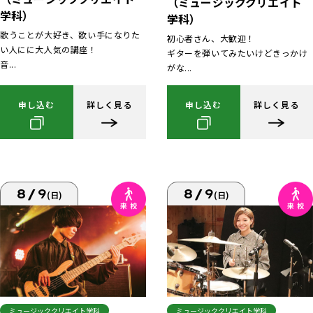
（ミュージッククリエイト
学科）
学科）
歌うことが大好き、歌い手になりた
初心者さん、大歓迎！
い人にに大人気の講座！
ギターを弾いてみたいけどきっかけ
音...
がな...
申し込む
詳しく見る
申し込む
詳しく見る
8/9
8/9
(日)
(日)
ミュージッククリエイト学科
ミュージッククリエイト学科