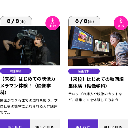
8/8
8/8
(土)
(土)
映像学科
映像学科
【来校】はじめての映像カ
【来校】はじめての動画編
メラマン体験！（映像学
集体験（映像学科）
科）
テロップの挿入や映像のカットな
ど、編集マンを体験してみよう！
映画ができるまでの流れを知り、プ
ロ仕様の機材にふれられる入門講座
です...
申し込む
詳しく見る
申し込む
詳しく見る