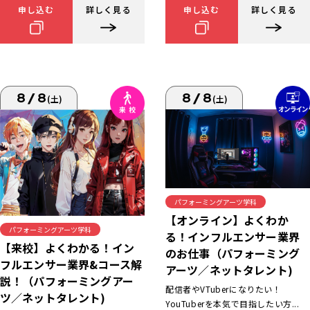
申し込む
詳しく見る
申し込む
詳しく見る
8/8
8/8
(土)
(土)
パフォーミングアーツ学科
【オンライン】よくわか
パフォーミングアーツ学科
る！インフルエンサー業界
【来校】よくわかる！イン
のお仕事（パフォーミング
フルエンサー業界&コース解
アーツ／ネットタレント)
説！（パフォーミングアー
配信者やVTuberになりたい！
ツ／ネットタレント)
YouTuberを本気で目指したい方...