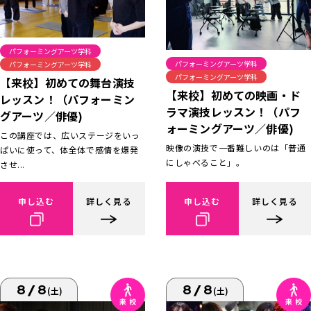
パフォーミングアーツ学科
パフォーミングアーツ学科
パフォーミングアーツ学科
パフォーミングアーツ学科
【来校】初めての舞台演技
【来校】初めての映画・ド
レッスン！（パフォーミン
ラマ演技レッスン！（パフ
グアーツ／俳優)
ォーミングアーツ／俳優)
この講座では、広いステージをいっ
映像の演技で一番難しいのは「普通
ぱいに使って、体全体で感情を爆発
にしゃべること」。
させ...
申し込む
詳しく見る
申し込む
詳しく見る
8/8
8/8
(土)
(土)