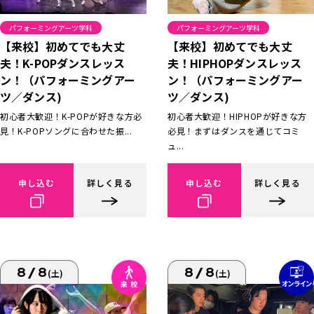
パフォーミングアーツ学科
パフォーミングアーツ学科
【来校】初めてでも大丈
【来校】初めてでも大丈
夫！K-POPダンスレッス
夫！HIPHOPダンスレッス
ン！（パフォーミングアー
ン！（パフォーミングアー
ツ／ダンス)
ツ／ダンス)
初心者大歓迎！K-POPが好きな方必
初心者大歓迎！HIPHOPが好きな方
見！K-POPソングに合わせた振...
必見！まずはダンスを通じてコミ
ュ...
申し込む
詳しく見る
申し込む
詳しく見る
8/8
8/8
(土)
(土)