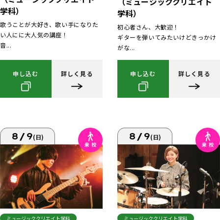
（ミュージッククリエイト
学科）
学科）
歌うことが大好き、歌い手になりた
初心者さん、大歓迎！
い人にに大人気の講座！
ギターを弾いてみたいけどきっかけ
音...
がな...
申し込む
詳しく見る
申し込む
詳しく見る
8/9
8/9
(日)
(日)
ミュージッククリエイト学科
ミュージッククリエイト学科