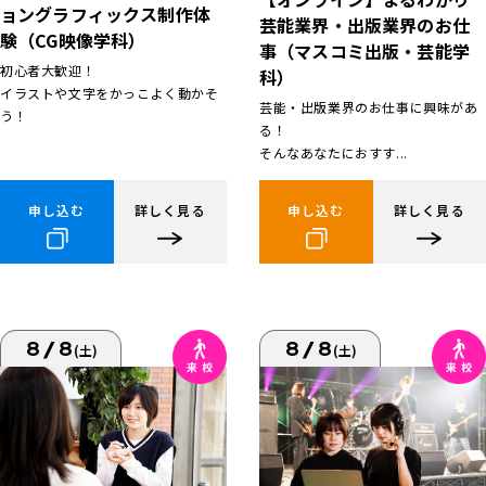
ョングラフィックス制作体
芸能業界・出版業界のお仕
験（CG映像学科）
事（マスコミ出版・芸能学
初心者大歓迎！
科）
イラストや文字をかっこよく動かそ
芸能・出版業界のお仕事に興味があ
う！
る！
そんなあなたにおすす...
申し込む
詳しく見る
申し込む
詳しく見る
8/8
8/8
(土)
(土)