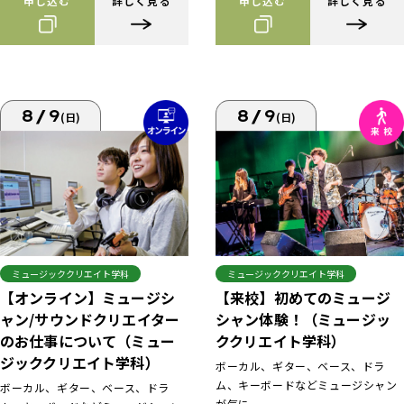
申し込む
詳しく見る
申し込む
詳しく見る
8/9
8/9
(日)
(日)
ミュージッククリエイト学科
ミュージッククリエイト学科
【来校】初めてのミュージ
【オンライン】ミュージシ
シャン体験！（ミュージッ
ャン/サウンドクリエイター
ククリエイト学科）
のお仕事について（ミュー
ジッククリエイト学科）
ボーカル、ギター、ベース、ドラ
ム、キーボードなどミュージシャン
ボーカル、ギター、ベース、ドラ
が気に...