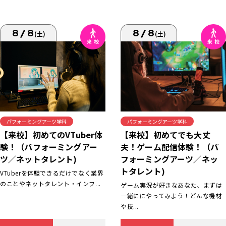
8/8
8/8
(土)
(土)
パフォーミングアーツ学科
パフォーミングアーツ学科
【来校】初めてでも大丈
【来校】初めてのVTuber体
夫！ゲーム配信体験！（パ
験！（パフォーミングアー
フォーミングアーツ／ネッ
ツ／ネットタレント)
トタレント)
VTuberを体験できるだけでなく業界
のことやネットタレント・インフ...
ゲーム実況が好きなあなた、まずは
一緒ににやってみよう！どんな機材
や技...