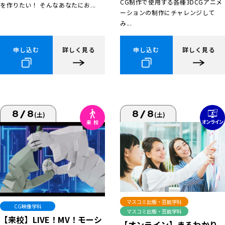
CG制作で使用する各種3DCGアニメ
を作りたい！ そんなあなたにお...
ーションの制作にチャレンジして
み...
申し込む
詳しく見る
申し込む
詳しく見る
8/8
8/8
(土)
(土)
マスコミ出版・芸能学科
CG映像学科
マスコミ出版・芸能学科
【来校】LIVE！MV！モーシ
【オンライン】まるわかり