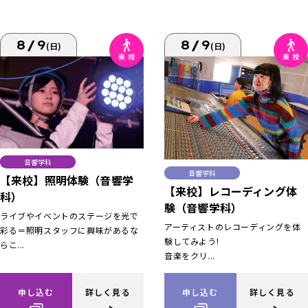
8/9
8/9
(日)
(日)
音響学科
音響学科
【来校】照明体験（音響学
【来校】レコーディング体
科）
験（音響学科）
ライブやイベントのステージを光で
アーティストのレコーディングを体
彩る＝照明スタッフに興味があるな
験してみよう!
らこ...
音楽をクリ...
申し込む
詳しく見る
申し込む
詳しく見る