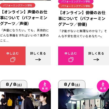
パフォーミングアーツ学科
パフォーミングアーツ学科
パフォーミングアーツ学科
【オンライン】声優のお仕
【オンライン】俳優のお仕
事について（パフォーミン
事について（パフォーミン
グアーツ／声優）
グアーツ／俳優)
「声優になりたい。でも、具体的に
「才能がないと無理なのかな？」そ
どんな準備をすればいいの？業界の
んな不安を抱えているあなたへ。
こと...
申し込む
詳しく見る
申し込む
詳しく見る
8/8
8/8
(土)
(土)