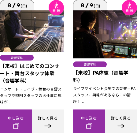
8/9
8/9
(日)
(日)
音響学科
【来校】はじめてのコンサ
音響学科
【来校】PA体験（音響学
ート・舞台スタッフ体験
科）
（音響学科）
ライブやイベント会場での音響＝PA
コンサート・ライブ・舞台の音響ス
スタッフに興味があるならこの講
タッフや照明スタッフのお仕事に興
座！...
味が...
申し込む
詳しく見る
申し込む
詳しく見る