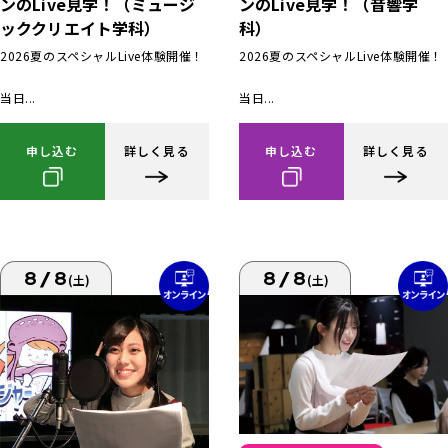
ンのLive見学！（ミュージ
ンのLive見学！（音響学
ッククリエイト学科）
科）
2026夏のスペシャルLive体験開催！
2026夏のスペシャルLive体験開催！
当日...
当日...
申し込む
詳しく見る
申し込む
詳しく見る
8/8
8/8
(土)
(土)