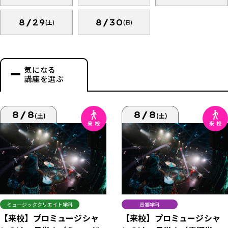
8/29
8/30
(土)
(日)
気になる
講座を選ぶ
8/8
8/8
(土)
(土)
ミュージッククリエイト学科
音響学科
【来校】プロミュージシャ
【来校】プロミュージシャ