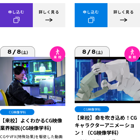
申し込む
詳しく見る
申し込む
詳しく見る
8/8
8/8
(土)
(土)
CG映像学科
CG映像学科
【来校】命を吹き込め！CG
【来校】よくわかるCG映像
キャラクターアニメーショ
業界解説(CG映像学科)
ン！（CG映像学科）
CGやVFX(特殊効果)を駆使した動画