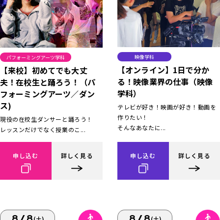
映像学科
パフォーミングアーツ学科
【オンライン】1日で分か
【来校】初めてでも大丈
る！映像業界の仕事（映像
夫！在校生と踊ろう！（パ
学科）
フォーミングアーツ／ダン
ス)
テレビが好き！映画が好き！動画を
作りたい！
現役の在校生ダンサーと踊ろう！
そんなあなたに...
レッスンだけでなく授業のこ...
申し込む
詳しく見る
申し込む
詳しく見る
8/8
8/8
(土)
(土)