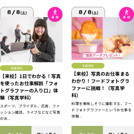
8/8
8/8
(土)
(土)
写真学科
写真学科
【来校】写真のお仕事まる
【来校】1日でわかる！写真
わかり！フードフォトグラ
を使ったお仕事解説「フォ
ファーに挑戦！（写真学
トグラファーの入り口」体
科）
験（写真学科）
料理を美味しそうに撮影する、フー
スポーツ、ブライダル、広告、ファ
ドフォトグラファーというお仕事を
ッション雑誌、ライブなどなど写真
体験...
のお...