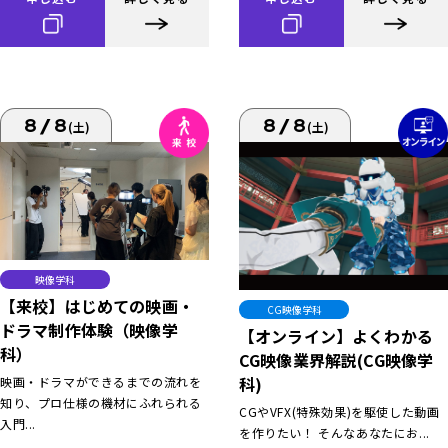
8/8
8/8
(土)
(土)
映像学科
【来校】はじめての映画・
CG映像学科
ドラマ制作体験（映像学
【オンライン】よくわかる
科）
CG映像業界解説(CG映像学
科)
映画・ドラマができるまでの流れを
知り、プロ仕様の機材にふれられる
CGやVFX(特殊効果)を駆使した動画
入門...
を作りたい！ そんなあなたにお...