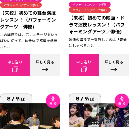
パフォーミングアーツ学科
パフォーミングアーツ学科
パフォーミングアーツ学科
【来校】初めての舞台演技
【来校】初めての映画・ド
レッスン！（パフォーミン
ラマ演技レッスン！（パフ
グアーツ／俳優)
ォーミングアーツ／俳優)
この講座では、広いステージをいっ
映像の演技で一番難しいのは「普通
ぱいに使って、体全体で感情を爆発
にしゃべること」。
させ...
申し込む
詳しく見る
申し込む
詳しく見る
8/9
8/9
(日)
(日)