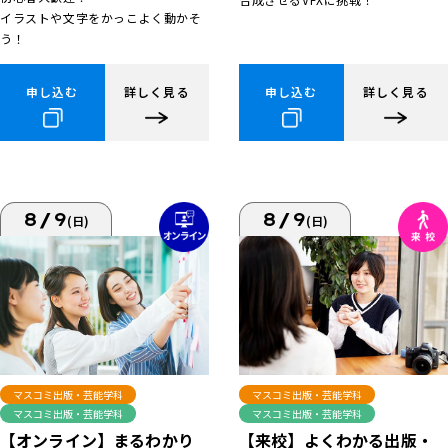
イラストや文字をかっこよく動かそ
う！
申し込む
詳しく見る
申し込む
詳しく見る
8/9
8/9
(日)
(日)
マスコミ出版・芸能学科
マスコミ出版・芸能学科
マスコミ出版・芸能学科
マスコミ出版・芸能学科
【来校】よくわかる出版・
【オンライン】まるわかり