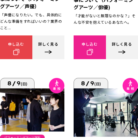
グアーツ／声優）
グアーツ／俳優)
「声優になりたい。でも、具体的に
「才能がないと無理なのかな？」そ
どんな準備をすればいいの？業界の
んな不安を抱えているあなたへ。
こと...
申し込む
詳しく見る
申し込む
詳しく見る
8/9
8/9
(日)
(日)
パフォーミングアーツ学科