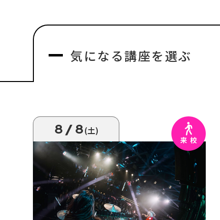
気になる
講座を選ぶ
8/8
(土)