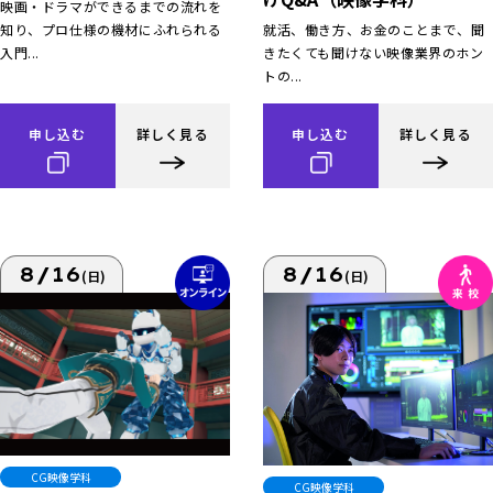
映画・ドラマができるまでの流れを
知り、プロ仕様の機材にふれられる
就活、働き方、お金のことまで、聞
入門...
きたくても聞けない映像業界のホン
トの...
申し込む
詳しく見る
申し込む
詳しく見る
8/16
8/16
(日)
(日)
CG映像学科
CG映像学科