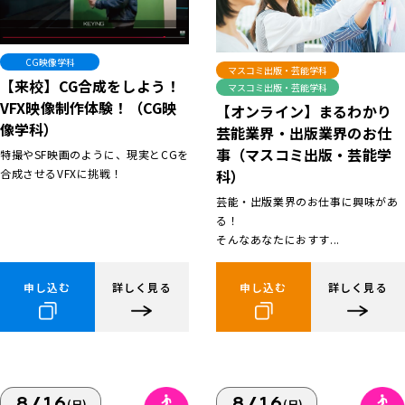
CG映像学科
マスコミ出版・芸能学科
【来校】CG合成をしよう！
マスコミ出版・芸能学科
VFX映像制作体験！（CG映
【オンライン】まるわかり
像学科）
芸能業界・出版業界のお仕
事（マスコミ出版・芸能学
特撮やSF映画のように、現実とCGを
合成させるVFXに挑戦！
科）
芸能・出版業界のお仕事に興味があ
る！
そんなあなたにおすす...
申し込む
詳しく見る
申し込む
詳しく見る
8/16
8/16
(日)
(日)