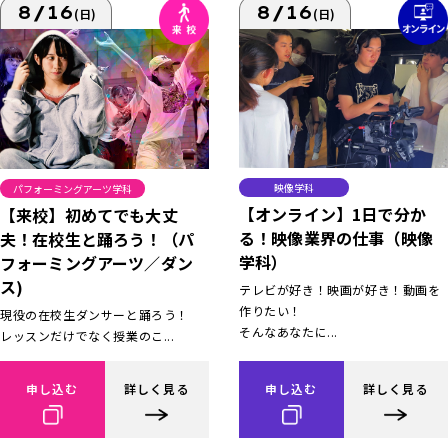
8/16
8/16
(日)
(日)
映像学科
パフォーミングアーツ学科
【オンライン】1日で分か
【来校】初めてでも大丈
る！映像業界の仕事（映像
夫！在校生と踊ろう！（パ
学科）
フォーミングアーツ／ダン
ス)
テレビが好き！映画が好き！動画を
作りたい！
現役の在校生ダンサーと踊ろう！
そんなあなたに...
レッスンだけでなく授業のこ...
申し込む
詳しく見る
申し込む
詳しく見る