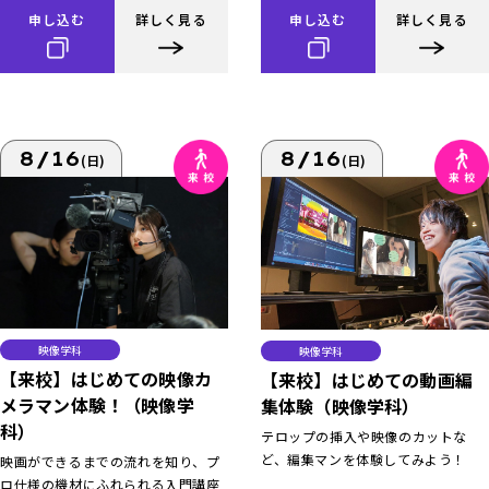
申し込む
詳しく見る
申し込む
詳しく見る
8/16
8/16
(日)
(日)
映像学科
映像学科
【来校】はじめての映像カ
【来校】はじめての動画編
メラマン体験！（映像学
集体験（映像学科）
科）
テロップの挿入や映像のカットな
ど、編集マンを体験してみよう！
映画ができるまでの流れを知り、プ
ロ仕様の機材にふれられる入門講座