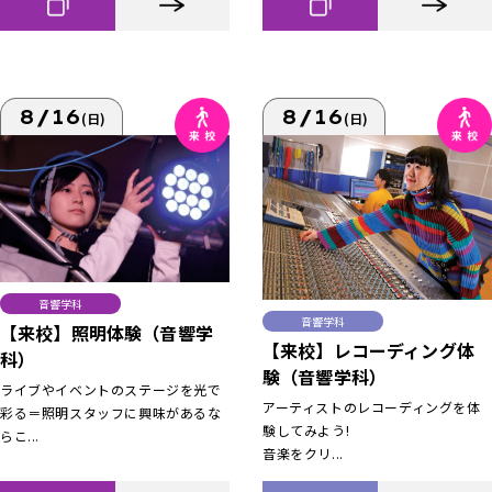
8/16
8/16
(日)
(日)
音響学科
音響学科
【来校】照明体験（音響学
【来校】レコーディング体
科）
験（音響学科）
ライブやイベントのステージを光で
アーティストのレコーディングを体
彩る＝照明スタッフに興味があるな
験してみよう!
らこ...
音楽をクリ...