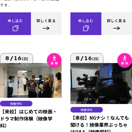
です...
申し込む
詳しく見る
申し込む
詳しく見る
8/16
8/16
(日)
(日)
映像学科
映像学科
【来校】はじめての映画・
【来校】NGナシ！なんでも
ドラマ制作体験（映像学
聞ける！映像業界ぶっちゃ
科）
けQ&A（映像学科）