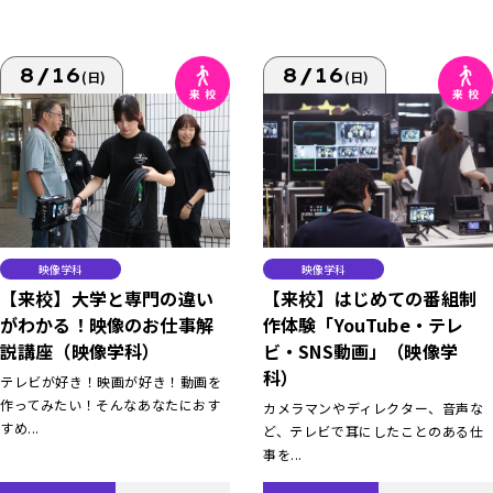
8/16
8/16
(日)
(日)
映像学科
映像学科
【来校】大学と専門の違い
【来校】はじめての番組制
がわかる！映像のお仕事解
作体験「YouTube・テレ
説講座（映像学科）
ビ・SNS動画」（映像学
科）
テレビが好き！映画が好き！動画を
作ってみたい！そんなあなたにおす
カメラマンやディレクター、音声な
すめ...
ど、テレビで耳にしたことのある仕
事を...