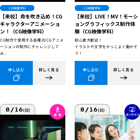
CG映像学科
CG映像学科
【来校】命を吹き込め！CG
【来校】LIVE！MV！モーシ
キャラクターアニメーショ
ョングラフィックス制作体
ン！（CG映像学科）
験（CG映像学科）
CG制作で使用する各種3DCGアニメ
初心者大歓迎！
ーションの制作にチャレンジして
イラストや文字をかっこよく動かそ
み...
う！
申し込む
詳しく見る
申し込む
詳しく見る
8/16
8/16
(日)
(日)