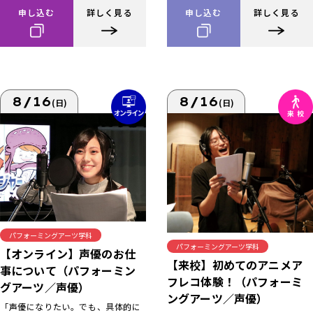
申し込む
詳しく見る
申し込む
詳しく見る
8/16
8/16
(日)
(日)
パフォーミングアーツ学科
パフォーミングアーツ学科
【オンライン】声優のお仕
【来校】初めてのアニメア
事について（パフォーミン
フレコ体験！（パフォーミ
グアーツ／声優）
ングアーツ／声優）
「声優になりたい。でも、具体的に