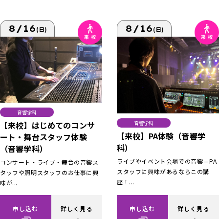
8/16
8/16
(日)
(日)
音響学科
【来校】はじめてのコンサ
音響学科
【来校】PA体験（音響学
ート・舞台スタッフ体験
科）
（音響学科）
ライブやイベント会場での音響＝PA
コンサート・ライブ・舞台の音響ス
スタッフに興味があるならこの講
タッフや照明スタッフのお仕事に興
座！...
味が...
申し込む
詳しく見る
申し込む
詳しく見る