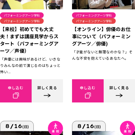
パフォーミングアーツ学科
パフォーミングアーツ学科
パフォーミングアーツ学科
パフォーミングアーツ学科
【来校】初めてでも大丈
【オンライン】俳優のお仕
夫！まずは講座見学からス
事について（パフォーミン
タート（パフォーミングア
グアーツ／俳優)
ーツ／声優）
「才能がないと無理なのかな？」そ
んな不安を抱えているあなたへ。
「声優には興味があるけど、いきな
りみんなの前で演じるのはちょっと
怖い...
申し込む
詳しく見る
申し込む
詳しく見る
8/16
8/16
(日)
(日)