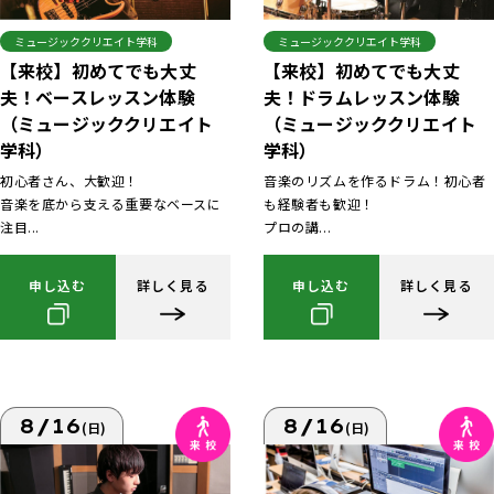
ミュージッククリエイト学科
ミュージッククリエイト学科
【来校】初めてでも大丈
【来校】初めてでも大丈
夫！ベースレッスン体験
夫！ドラムレッスン体験
（ミュージッククリエイト
（ミュージッククリエイト
学科）
学科）
初心者さん、大歓迎！
音楽のリズムを作るドラム！初心者
音楽を底から支える重要なベースに
も経験者も歓迎！
注目...
プロの講...
申し込む
詳しく見る
申し込む
詳しく見る
8/16
8/16
(日)
(日)