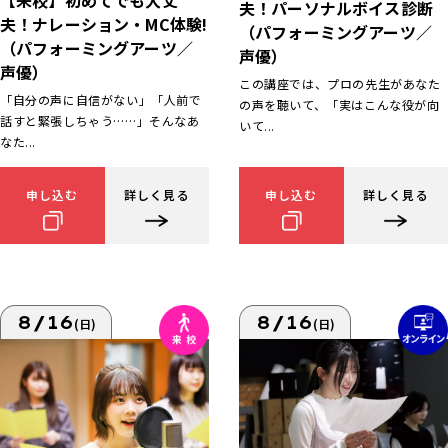
【来校】初めてでも大丈
夫！パーソナルボイス診断
夫！ナレーション・MC体験!
（パフォーミングアーツ／
（パフォーミングアーツ／
声優）
声優）
この講座では、プロの先生があなた
「自分の声に自信がない」「人前で
の声を聴いて、「実はこんな役が向
話すと緊張しちゃう……」そんなあ
いて...
なた...
申し込む
詳しく見る
申し込む
詳しく見る
8/16
8/16
(日)
(日)