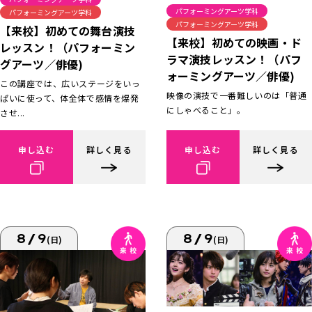
パフォーミングアーツ学科
パフォーミングアーツ学科
パフォーミングアーツ学科
【来校】初めての舞台演技
【来校】初めての映画・ド
レッスン！（パフォーミン
ラマ演技レッスン！（パフ
グアーツ／俳優)
ォーミングアーツ／俳優)
この講座では、広いステージをいっ
映像の演技で一番難しいのは「普通
ぱいに使って、体全体で感情を爆発
にしゃべること」。
させ...
申し込む
詳しく見る
申し込む
詳しく見る
8/9
8/9
(日)
(日)