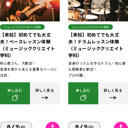
ミュージッククリエイト学科
ミュージッククリエイト学科
【来校】初めてでも大丈
【来校】初めてでも大丈
夫！ベースレッスン体験
夫！ドラムレッスン体験
（ミュージッククリエイト
（ミュージッククリエイト
学科）
学科）
初心者さん、大歓迎！
音楽のリズムを作るドラム！初心者
音楽を底から支える重要なベースに
も経験者も歓迎！
注目...
プロの講...
申し込む
詳しく見る
申し込む
詳しく見る
8/9
8/9
(日)
(日)