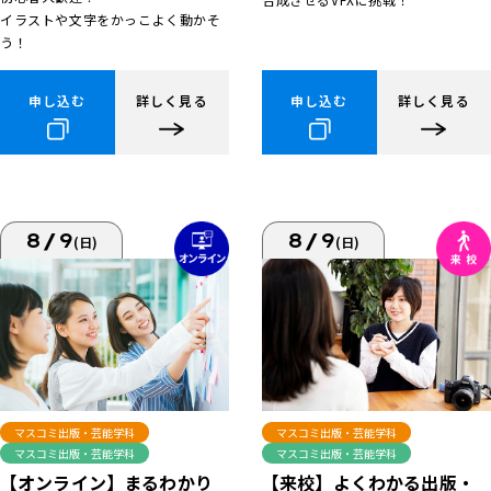
イラストや文字をかっこよく動かそ
う！
申し込む
詳しく見る
申し込む
詳しく見る
8/9
8/9
(日)
(日)
マスコミ出版・芸能学科
マスコミ出版・芸能学科
マスコミ出版・芸能学科
マスコミ出版・芸能学科
【来校】よくわかる出版・
【オンライン】まるわかり