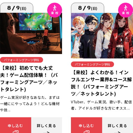
8/9
8/9
(日)
(日)
パフォーミングアーツ学科
パフォーミングアーツ学科
【来校】初めてでも大丈
【来校】よくわかる！イン
夫！ゲーム配信体験！（パ
フルエンサー業界&コース解
フォーミングアーツ／ネッ
説！（パフォーミングアー
トタレント)
ツ／ネットタレント)
ゲーム実況が好きなあなた、まずは
VTuber、ゲーム実況、歌い手、配信
一緒ににやってみよう！どんな機材
者、アイドルが好きな方にオスス...
や技...
申し込む
詳しく見る
申し込む
詳しく見る