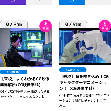
8/9
8/9
(日)
(日)
CG映像学科
CG映像学科
【来校】命を吹き込め！CG
【来校】よくわかるCG映像
キャラクターアニメーショ
業界解説(CG映像学科)
ン！（CG映像学科）
CGやVFX(特殊効果)を駆使した動画
CG制作で使用する各種3DCGアニメ
を作りたい！ そんなあなたにお...
ーションの制作にチャレンジして
み...