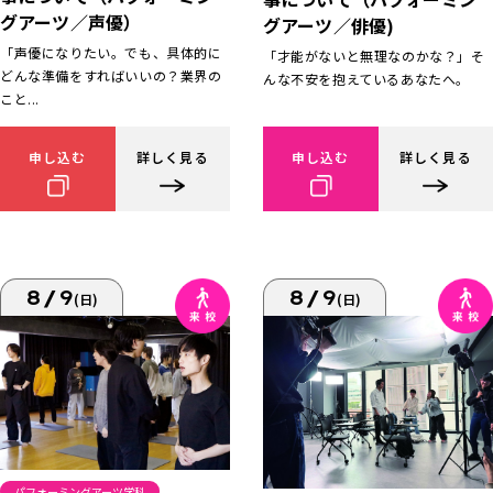
グアーツ／声優）
グアーツ／俳優)
「声優になりたい。でも、具体的に
「才能がないと無理なのかな？」そ
どんな準備をすればいいの？業界の
んな不安を抱えているあなたへ。
こと...
申し込む
詳しく見る
申し込む
詳しく見る
8/9
8/9
(日)
(日)
パフォーミングアーツ学科