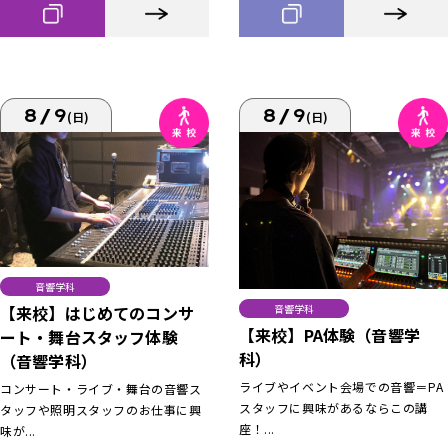
8/9
8/9
(日)
(日)
音響学科
【来校】はじめてのコンサ
音響学科
【来校】PA体験（音響学
ート・舞台スタッフ体験
科）
（音響学科）
ライブやイベント会場での音響＝PA
コンサート・ライブ・舞台の音響ス
スタッフに興味があるならこの講
タッフや照明スタッフのお仕事に興
座！...
味が...