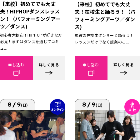
【来校】初めてでも大丈
【来校】初めてでも大丈
夫！HIPHOPダンスレッス
夫！在校生と踊ろう！（パ
ン！（パフォーミングアー
フォーミングアーツ／ダン
ツ／ダンス)
ス)
初心者大歓迎！HIPHOPが好きな方
現役の在校生ダンサーと踊ろう！
必見！まずはダンスを通じてコミ
レッスンだけでなく授業のこ...
ュ...
申し込む
詳しく見る
申し込む
詳しく見る
8/9
8/9
(日)
(日)