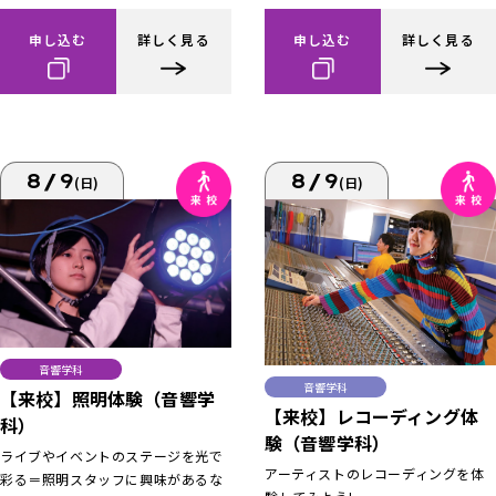
申し込む
詳しく見る
申し込む
詳しく見る
8/9
8/9
(日)
(日)
音響学科
音響学科
【来校】照明体験（音響学
【来校】レコーディング体
科）
験（音響学科）
ライブやイベントのステージを光で
アーティストのレコーディングを体
彩る＝照明スタッフに興味があるな