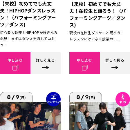
【来校】初めてでも大丈
【来校】初めてでも大丈
夫！HIPHOPダンスレッス
夫！在校生と踊ろう！（パ
ン！（パフォーミングアー
フォーミングアーツ／ダン
ツ／ダンス)
ス)
初心者大歓迎！HIPHOPが好きな方
現役の在校生ダンサーと踊ろう！
必見！まずはダンスを通じてコミ
レッスンだけでなく授業のこ...
ュ...
申し込む
詳しく見る
申し込む
詳しく見る
8/9
8/9
(日)
(日)