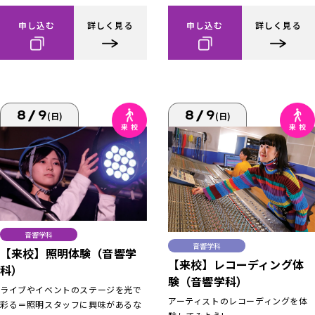
申し込む
詳しく見る
申し込む
詳しく見る
8/9
8/9
(日)
(日)
音響学科
音響学科
【来校】照明体験（音響学
【来校】レコーディング体
科）
験（音響学科）
ライブやイベントのステージを光で
アーティストのレコーディングを体
彩る＝照明スタッフに興味があるな