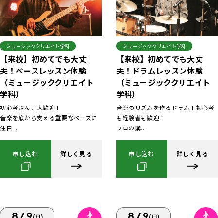
ミュージッククリエイト学科
ミュージッククリエイト学科
【来校】初めてでも大丈
【来校】初めてでも大丈
夫！ベースレッスン体験
夫！ドラムレッスン体験
（ミュージッククリエイト
（ミュージッククリエイト
学科）
学科）
初心者さん、大歓迎！
音楽のリズムを作るドラム！初心者
音楽を底から支える重要なベースに
も経験者も歓迎！
注目...
プロの講...
申し込む
詳しく見る
申し込む
詳しく見る
8/9
8/9
(日)
(日)