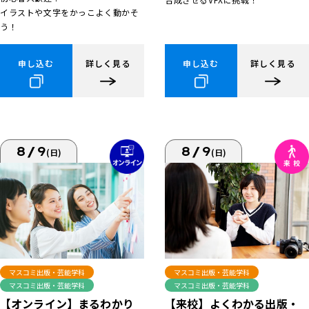
イラストや文字をかっこよく動かそ
う！
申し込む
詳しく見る
申し込む
詳しく見る
8/9
8/9
(日)
(日)
マスコミ出版・芸能学科
マスコミ出版・芸能学科
マスコミ出版・芸能学科
マスコミ出版・芸能学科
【来校】よくわかる出版・
【オンライン】まるわかり