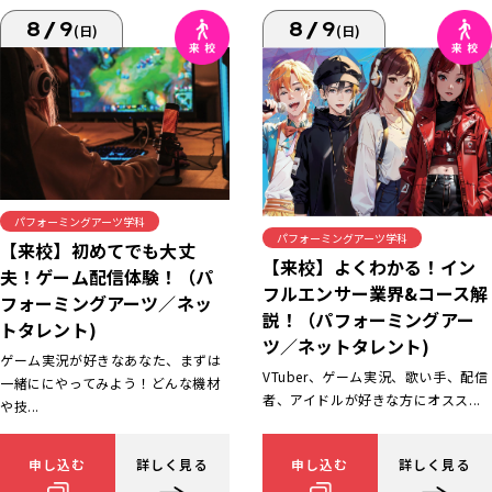
8/9
8/9
(日)
(日)
パフォーミングアーツ学科
パフォーミングアーツ学科
【来校】初めてでも大丈
【来校】よくわかる！イン
夫！ゲーム配信体験！（パ
フルエンサー業界&コース解
フォーミングアーツ／ネッ
説！（パフォーミングアー
トタレント)
ツ／ネットタレント)
ゲーム実況が好きなあなた、まずは
VTuber、ゲーム実況、歌い手、配信
一緒ににやってみよう！どんな機材
者、アイドルが好きな方にオスス...
や技...
申し込む
詳しく見る
申し込む
詳しく見る