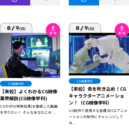
8/9
8/9
(日)
(日)
CG映像学科
CG映像学科
【来校】命を吹き込め！CG
【来校】よくわかるCG映像
キャラクターアニメーショ
業界解説(CG映像学科)
ン！（CG映像学科）
CGやVFX(特殊効果)を駆使した動画
CG制作で使用する各種3DCGアニメ
を作りたい！ そんなあなたにお...
ーションの制作にチャレンジして
み...