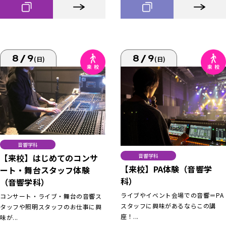
8/9
8/9
(日)
(日)
音響学科
【来校】はじめてのコンサ
音響学科
【来校】PA体験（音響学
ート・舞台スタッフ体験
科）
（音響学科）
ライブやイベント会場での音響＝PA
コンサート・ライブ・舞台の音響ス
スタッフに興味があるならこの講
タッフや照明スタッフのお仕事に興
座！...
味が...