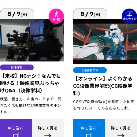
8/9
8/9
(日)
(日)
映像学科
CG映像学科
【来校】NGナシ！なんでも
【オンライン】よくわかる
聞ける！映像業界ぶっちゃ
CG映像業界解説(CG映像学
けQ&A（映像学科）
科)
就活、働き方、お金のことまで、聞
CGやVFX(特殊効果)を駆使した動画
きたくても聞けない映像業界のホン
を作りたい！ そんなあなたにお...
トの...
申し込む
詳しく見る
申し込む
詳しく見る