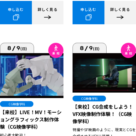
申し込む
詳しく見る
申し込む
詳しく見る
8/9
8/9
(日)
(日)
CG映像学科
CG映像学科
【来校】CG合成をしよう！
【来校】LIVE！MV！モーシ
VFX映像制作体験！（CG映
ョングラフィックス制作体
像学科）
験（CG映像学科）
特撮やSF映画のように、現実とCGを
初心者大歓迎！
合成させるVFXに挑戦！