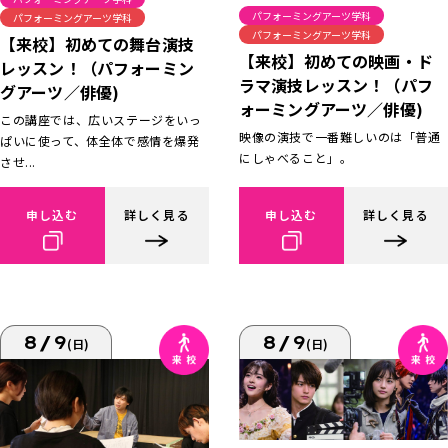
パフォーミングアーツ学科
パフォーミングアーツ学科
パフォーミングアーツ学科
【来校】初めての舞台演技
【来校】初めての映画・ド
レッスン！（パフォーミン
ラマ演技レッスン！（パフ
グアーツ／俳優)
ォーミングアーツ／俳優)
この講座では、広いステージをいっ
映像の演技で一番難しいのは「普通
ぱいに使って、体全体で感情を爆発
にしゃべること」。
させ...
申し込む
詳しく見る
申し込む
詳しく見る
8/9
8/9
(日)
(日)