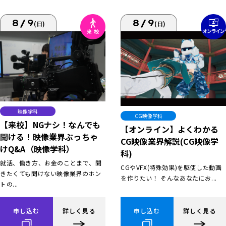
8/9
8/9
(日)
(日)
映像学科
CG映像学科
【来校】NGナシ！なんでも
【オンライン】よくわかる
聞ける！映像業界ぶっちゃ
CG映像業界解説(CG映像学
けQ&A（映像学科）
科)
就活、働き方、お金のことまで、聞
CGやVFX(特殊効果)を駆使した動画
きたくても聞けない映像業界のホン
を作りたい！ そんなあなたにお...
トの...
申し込む
詳しく見る
申し込む
詳しく見る