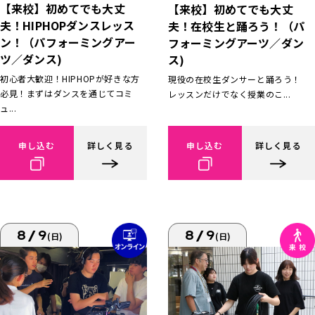
【来校】初めてでも大丈
【来校】初めてでも大丈
夫！HIPHOPダンスレッス
夫！在校生と踊ろう！（パ
ン！（パフォーミングアー
フォーミングアーツ／ダン
ツ／ダンス)
ス)
初心者大歓迎！HIPHOPが好きな方
現役の在校生ダンサーと踊ろう！
必見！まずはダンスを通じてコミ
レッスンだけでなく授業のこ...
ュ...
申し込む
詳しく見る
申し込む
詳しく見る
8/9
8/9
(日)
(日)