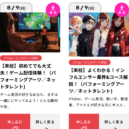
8/9
8/9
(日)
(日)
パフォーミングアーツ学科
パフォーミングアーツ学科
【来校】初めてでも大丈
【来校】よくわかる！イン
夫！ゲーム配信体験！（パ
フルエンサー業界&コース解
フォーミングアーツ／ネッ
説！（パフォーミングアー
トタレント)
ツ／ネットタレント)
ゲーム実況が好きなあなた、まずは
VTuber、ゲーム実況、歌い手、配信
一緒ににやってみよう！どんな機材
者、アイドルが好きな方にオスス...
や技...
申し込む
詳しく見る
申し込む
詳しく見る