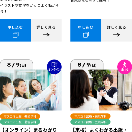
イラストや文字をかっこよく動かそ
う！
申し込む
詳しく見る
申し込む
詳しく見る
8/9
8/9
(日)
(日)
マスコミ出版・芸能学科
マスコミ出版・芸能学科
マスコミ出版・芸能学科
マスコミ出版・芸能学科
【来校】よくわかる出版・
【オンライン】まるわかり