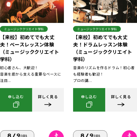
ミュージッククリエイト学科
ミュージッククリエイト学科
【来校】初めてでも大丈
【来校】初めてでも大丈
夫！ベースレッスン体験
夫！ドラムレッスン体験
（ミュージッククリエイト
（ミュージッククリエイト
学科）
学科）
初心者さん、大歓迎！
音楽のリズムを作るドラム！初心者
音楽を底から支える重要なベースに
も経験者も歓迎！
注目...
プロの講...
申し込む
詳しく見る
申し込む
詳しく見る
8/9
8/9
(日)
(日)