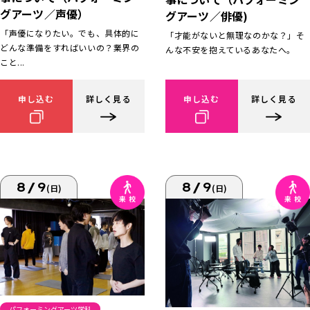
グアーツ／声優）
グアーツ／俳優)
「声優になりたい。でも、具体的に
「才能がないと無理なのかな？」そ
どんな準備をすればいいの？業界の
んな不安を抱えているあなたへ。
こと...
申し込む
詳しく見る
申し込む
詳しく見る
8/9
8/9
(日)
(日)
パフォーミングアーツ学科