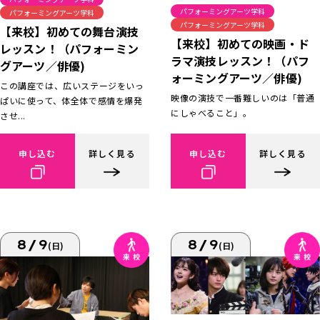
パフォーミングアーツ学科
パフォーミングアーツ学科
パフォーミングアーツ学科
【来校】初めての舞台演技
【来校】初めての映画・ド
レッスン！（パフォーミン
ラマ演技レッスン！（パフ
グアーツ／俳優)
ォーミングアーツ／俳優)
この講座では、広いステージをいっ
映像の演技で一番難しいのは「普通
ぱいに使って、体全体で感情を爆発
にしゃべること」。
させ...
申し込む
詳しく見る
申し込む
詳しく見る
8/9
8/9
(日)
(日)