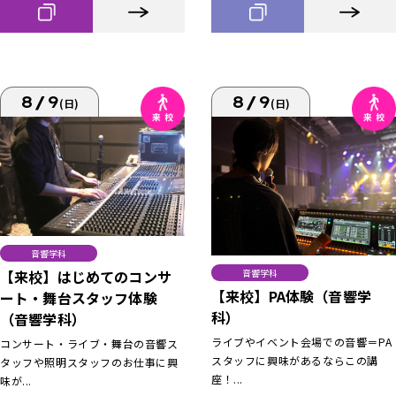
8/9
8/9
(日)
(日)
音響学科
【来校】はじめてのコンサ
音響学科
【来校】PA体験（音響学
ート・舞台スタッフ体験
科）
（音響学科）
ライブやイベント会場での音響＝PA
コンサート・ライブ・舞台の音響ス
スタッフに興味があるならこの講
タッフや照明スタッフのお仕事に興
座！...
味が...