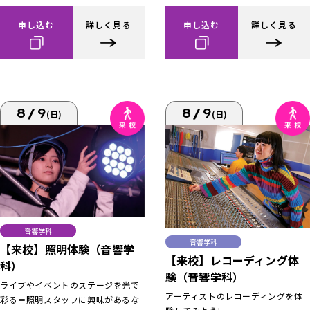
申し込む
詳しく見る
申し込む
詳しく見る
8/9
8/9
(日)
(日)
音響学科
音響学科
【来校】照明体験（音響学
【来校】レコーディング体
科）
験（音響学科）
ライブやイベントのステージを光で
アーティストのレコーディングを体
彩る＝照明スタッフに興味があるな