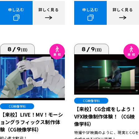
申し込む
詳しく見る
申し込む
詳しく見る
8/9
8/9
(日)
(日)
CG映像学科
CG映像学科
【来校】CG合成をしよう！
【来校】LIVE！MV！モーシ
VFX映像制作体験！（CG映
ョングラフィックス制作体
像学科）
験（CG映像学科）
特撮やSF映画のように、現実とCGを
初心者大歓迎！
合成させるVFXに挑戦！