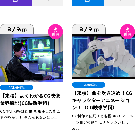
8/9
8/9
(日)
(日)
CG映像学科
CG映像学科
【来校】命を吹き込め！CG
【来校】よくわかるCG映像
キャラクターアニメーショ
業界解説(CG映像学科)
ン！（CG映像学科）
CGやVFX(特殊効果)を駆使した動画
CG制作で使用する各種3DCGアニメ
を作りたい！ そんなあなたにお...
ーションの制作にチャレンジして
み...