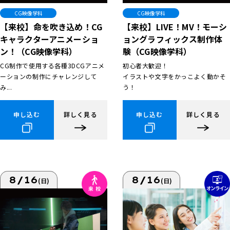
CG映像学科
CG映像学科
【来校】命を吹き込め！CG
【来校】LIVE！MV！モーシ
キャラクターアニメーショ
ョングラフィックス制作体
ン！（CG映像学科）
験（CG映像学科）
CG制作で使用する各種3DCGアニメ
初心者大歓迎！
ーションの制作にチャレンジして
イラストや文字をかっこよく動かそ
み...
う！
申し込む
詳しく見る
申し込む
詳しく見る
8/16
8/16
(日)
(日)