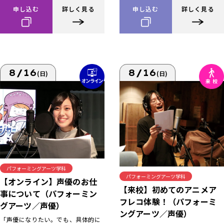
申し込む
詳しく見る
申し込む
詳しく見る
8/16
8/16
(日)
(日)
パフォーミングアーツ学科
パフォーミングアーツ学科
【オンライン】声優のお仕
【来校】初めてのアニメア
事について（パフォーミン
フレコ体験！（パフォーミ
グアーツ／声優）
ングアーツ／声優）
「声優になりたい。でも、具体的に