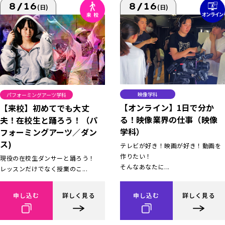
8/16
8/16
(日)
(日)
映像学科
パフォーミングアーツ学科
【オンライン】1日で分か
【来校】初めてでも大丈
る！映像業界の仕事（映像
夫！在校生と踊ろう！（パ
学科）
フォーミングアーツ／ダン
ス)
テレビが好き！映画が好き！動画を
作りたい！
現役の在校生ダンサーと踊ろう！
そんなあなたに...
レッスンだけでなく授業のこ...
申し込む
詳しく見る
申し込む
詳しく見る