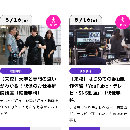
8/16
8/16
(日)
(日)
映像学科
映像学科
【来校】大学と専門の違い
【来校】はじめての番組制
がわかる！映像のお仕事解
作体験「YouTube・テレ
説講座（映像学科）
ビ・SNS動画」（映像学
科）
テレビが好き！映画が好き！動画を
作ってみたい！そんなあなたにおす
カメラマンやディレクター、音声な
すめ...
ど、テレビで耳にしたことのある仕
事を...