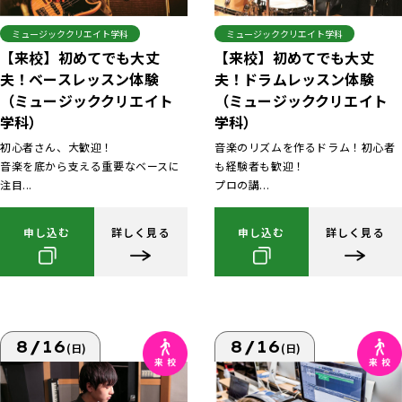
ミュージッククリエイト学科
ミュージッククリエイト学科
【来校】初めてでも大丈
【来校】初めてでも大丈
夫！ベースレッスン体験
夫！ドラムレッスン体験
（ミュージッククリエイト
（ミュージッククリエイト
学科）
学科）
初心者さん、大歓迎！
音楽のリズムを作るドラム！初心者
音楽を底から支える重要なベースに
も経験者も歓迎！
注目...
プロの講...
申し込む
詳しく見る
申し込む
詳しく見る
8/16
8/16
(日)
(日)