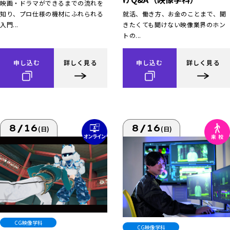
映画・ドラマができるまでの流れを
知り、プロ仕様の機材にふれられる
就活、働き方、お金のことまで、聞
入門...
きたくても聞けない映像業界のホン
トの...
申し込む
詳しく見る
申し込む
詳しく見る
8/16
8/16
(日)
(日)
CG映像学科
CG映像学科