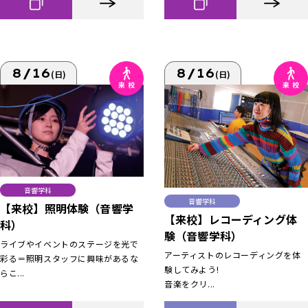
8/16
8/16
(日)
(日)
音響学科
音響学科
【来校】照明体験（音響学
【来校】レコーディング体
科）
験（音響学科）
ライブやイベントのステージを光で
アーティストのレコーディングを体
彩る＝照明スタッフに興味があるな
験してみよう!
らこ...
音楽をクリ...