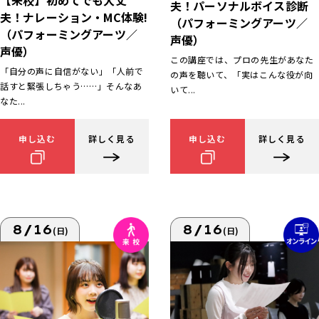
【来校】初めてでも大丈
夫！パーソナルボイス診断
夫！ナレーション・MC体験!
（パフォーミングアーツ／
（パフォーミングアーツ／
声優）
声優）
この講座では、プロの先生があなた
「自分の声に自信がない」「人前で
の声を聴いて、「実はこんな役が向
話すと緊張しちゃう……」そんなあ
いて...
なた...
申し込む
詳しく見る
申し込む
詳しく見る
8/16
8/16
(日)
(日)