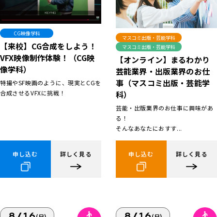
CG映像学科
マスコミ出版・芸能学科
【来校】CG合成をしよう！
マスコミ出版・芸能学科
VFX映像制作体験！（CG映
【オンライン】まるわかり
像学科）
芸能業界・出版業界のお仕
事（マスコミ出版・芸能学
特撮やSF映画のように、現実とCGを
合成させるVFXに挑戦！
科）
芸能・出版業界のお仕事に興味があ
る！
そんなあなたにおすす...
申し込む
詳しく見る
申し込む
詳しく見る
8/16
8/16
(日)
(日)