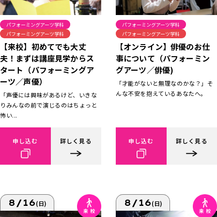
パフォーミングアーツ学科
パフォーミングアーツ学科
パフォーミングアーツ学科
パフォーミングアーツ学科
【来校】初めてでも大丈
【オンライン】俳優のお仕
夫！まずは講座見学からス
事について（パフォーミン
タート（パフォーミングア
グアーツ／俳優)
ーツ／声優）
「才能がないと無理なのかな？」そ
んな不安を抱えているあなたへ。
「声優には興味があるけど、いきな
りみんなの前で演じるのはちょっと
怖い...
申し込む
詳しく見る
申し込む
詳しく見る
8/16
8/16
(日)
(日)