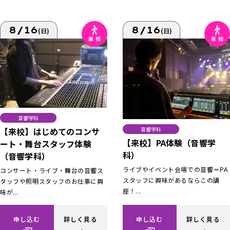
8/16
8/16
(日)
(日)
音響学科
【来校】はじめてのコンサ
音響学科
【来校】PA体験（音響学
ート・舞台スタッフ体験
科）
（音響学科）
ライブやイベント会場での音響＝PA
コンサート・ライブ・舞台の音響ス
スタッフに興味があるならこの講
タッフや照明スタッフのお仕事に興
座！...
味が...
申し込む
詳しく見る
申し込む
詳しく見る