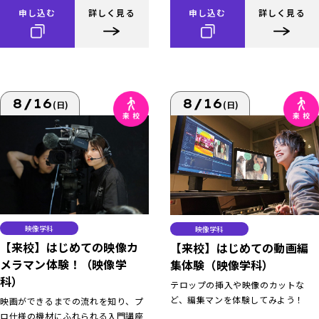
申し込む
詳しく見る
申し込む
詳しく見る
8/16
8/16
(日)
(日)
映像学科
映像学科
【来校】はじめての映像カ
【来校】はじめての動画編
メラマン体験！（映像学
集体験（映像学科）
科）
テロップの挿入や映像のカットな
ど、編集マンを体験してみよう！
映画ができるまでの流れを知り、プ
ロ仕様の機材にふれられる入門講座