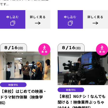
です...
申し込む
詳しく見る
申し込む
詳しく見る
8/16
8/16
(日)
(日)
映像学科
映像学科
【来校】はじめての映画・
【来校】NGナシ！なんでも
ドラマ制作体験（映像学
聞ける！映像業界ぶっちゃ
科）
けQ&A（映像学科）