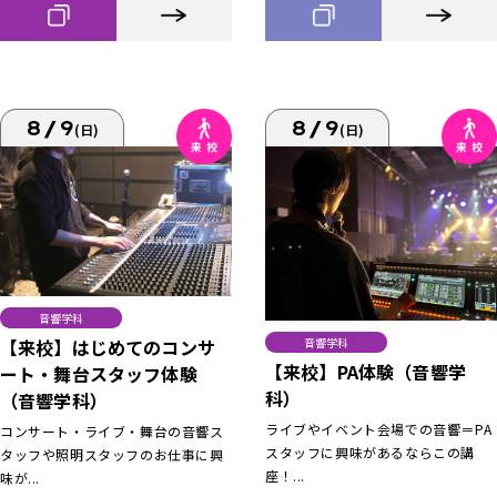
8/9
8/9
(日)
(日)
音響学科
【来校】はじめてのコンサ
音響学科
【来校】PA体験（音響学
ート・舞台スタッフ体験
科）
（音響学科）
ライブやイベント会場での音響＝PA
コンサート・ライブ・舞台の音響ス
スタッフに興味があるならこの講
タッフや照明スタッフのお仕事に興
座！...
味が...