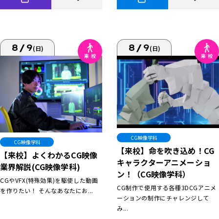
8/9
8/9
(日)
(日)
CG映像学科
CG映像学科
【来校】命を吹き込め！CG
【来校】よくわかるCG映像
キャラクターアニメーショ
業界解説(CG映像学科)
ン！（CG映像学科）
CGやVFX(特殊効果)を駆使した動画
CG制作で使用する各種3DCGアニメ
を作りたい！ そんなあなたにお...
ーションの制作にチャレンジして
み...