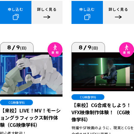
申し込む
詳しく見る
申し込む
詳しく見る
8/9
8/9
(日)
(日)
CG映像学科
CG映像学科
【来校】CG合成をしよう！
【来校】LIVE！MV！モーシ
VFX映像制作体験！（CG映
ョングラフィックス制作体
像学科）
験（CG映像学科）
特撮やSF映画のように、現実とCGを
初心者大歓迎！
合成させるVFXに挑戦！