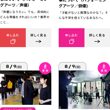
グアーツ／声優）
グアーツ／俳優)
「声優になりたい。でも、具体的に
「才能がないと無理なのかな？」そ
どんな準備をすればいいの？業界の
んな不安を抱えているあなたへ。
こと...
申し込む
詳しく見る
申し込む
詳しく見る
8/9
8/9
(日)
(日)
パフォーミングアーツ学科