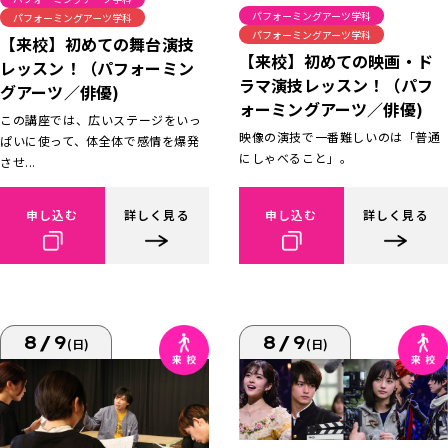
パフォーミングアーツ学科
パフォーミングアーツ学科
パフォーミングアーツ学科
【来校】初めての舞台演技
【来校】初めての映画・ド
レッスン！（パフォーミン
ラマ演技レッスン！（パフ
グアーツ／俳優)
ォーミングアーツ／俳優)
この講座では、広いステージをいっ
映像の演技で一番難しいのは「普通
ぱいに使って、体全体で感情を爆発
にしゃべること」。
させ...
申し込む
詳しく見る
申し込む
詳しく見る
8/9
8/9
(日)
(日)