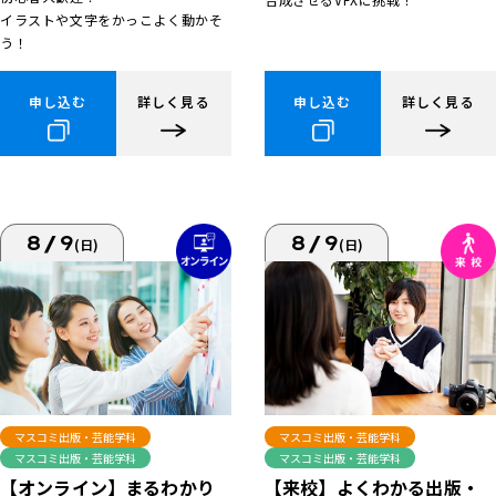
イラストや文字をかっこよく動かそ
う！
申し込む
詳しく見る
申し込む
詳しく見る
8/9
8/9
(日)
(日)
マスコミ出版・芸能学科
マスコミ出版・芸能学科
マスコミ出版・芸能学科
マスコミ出版・芸能学科
【来校】よくわかる出版・
【オンライン】まるわかり