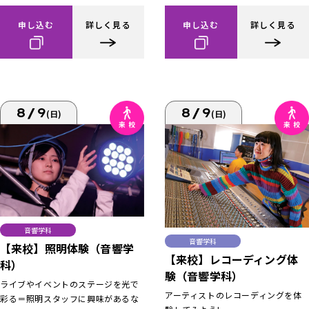
申し込む
詳しく見る
申し込む
詳しく見る
8/9
8/9
(日)
(日)
音響学科
音響学科
【来校】照明体験（音響学
【来校】レコーディング体
科）
験（音響学科）
ライブやイベントのステージを光で
アーティストのレコーディングを体
彩る＝照明スタッフに興味があるな