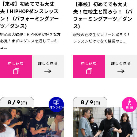
【来校】初めてでも大丈
【来校】初めてでも大丈
夫！HIPHOPダンスレッス
夫！在校生と踊ろう！（パ
ン！（パフォーミングアー
フォーミングアーツ／ダン
ツ／ダンス)
ス)
初心者大歓迎！HIPHOPが好きな方
現役の在校生ダンサーと踊ろう！
必見！まずはダンスを通じてコミ
レッスンだけでなく授業のこ...
ュ...
申し込む
詳しく見る
申し込む
詳しく見る
8/9
8/9
(日)
(日)