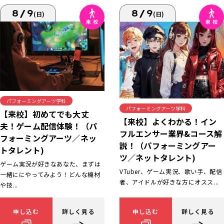
8/9
8/9
(日)
(日)
パフォーミングアーツ学科
パフォーミングアーツ学科
【来校】初めてでも大丈
【来校】よくわかる！イン
夫！ゲーム配信体験！（パ
フルエンサー業界&コース解
フォーミングアーツ／ネッ
説！（パフォーミングアー
トタレント)
ツ／ネットタレント)
ゲーム実況が好きなあなた、まずは
VTuber、ゲーム実況、歌い手、配信
一緒ににやってみよう！どんな機材
者、アイドルが好きな方にオスス...
や技...
申し込む
詳しく見る
申し込む
詳しく見る