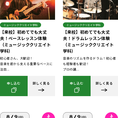
ミュージッククリエイト学科
ミュージッククリエイト学科
【来校】初めてでも大丈
【来校】初めてでも大丈
夫！ベースレッスン体験
夫！ドラムレッスン体験
（ミュージッククリエイト
（ミュージッククリエイト
学科）
学科）
初心者さん、大歓迎！
音楽のリズムを作るドラム！初心者
音楽を底から支える重要なベースに
も経験者も歓迎！
注目...
プロの講...
申し込む
詳しく見る
申し込む
詳しく見る
8/9
8/9
(日)
(日)