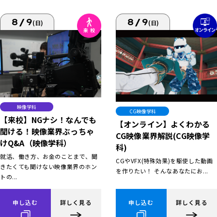
8/9
8/9
(日)
(日)
映像学科
CG映像学科
【来校】NGナシ！なんでも
【オンライン】よくわかる
聞ける！映像業界ぶっちゃ
CG映像業界解説(CG映像学
けQ&A（映像学科）
科)
就活、働き方、お金のことまで、聞
CGやVFX(特殊効果)を駆使した動画
きたくても聞けない映像業界のホン
を作りたい！ そんなあなたにお...
トの...
申し込む
詳しく見る
申し込む
詳しく見る