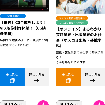
CG映像学科
マスコミ出版・芸能学科
【来校】CG合成をしよう！
マスコミ出版・芸能学科
VFX映像制作体験！（CG映
【オンライン】まるわかり
像学科）
芸能業界・出版業界のお仕
事（マスコミ出版・芸能学
特撮やSF映画のように、現実とCGを
合成させるVFXに挑戦！
科）
芸能・出版業界のお仕事に興味があ
る！
そんなあなたにおすす...
申し込む
詳しく見る
申し込む
詳しく見る
8/16
8/16
(日)
(日)