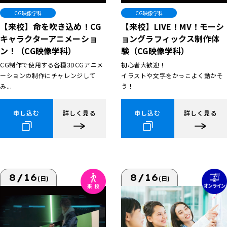
CG映像学科
CG映像学科
【来校】命を吹き込め！CG
【来校】LIVE！MV！モーシ
キャラクターアニメーショ
ョングラフィックス制作体
ン！（CG映像学科）
験（CG映像学科）
CG制作で使用する各種3DCGアニメ
初心者大歓迎！
ーションの制作にチャレンジして
イラストや文字をかっこよく動かそ
み...
う！
申し込む
詳しく見る
申し込む
詳しく見る
8/16
8/16
(日)
(日)