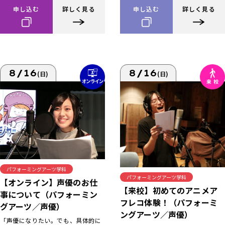
申し込む
詳しく見る
申し込む
詳しく見る
8/16
8/16
(日)
(日)
パフォーミングアーツ学科
パフォーミングアーツ学科
【オンライン】声優のお仕
【来校】初めてのアニメア
事について（パフォーミン
フレコ体験！（パフォーミ
グアーツ／声優）
ングアーツ／声優）
「声優になりたい。でも、具体的に