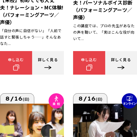
【来校】初めてでも大丈
夫！パーソナルボイス診断
夫！ナレーション・MC体験!
（パフォーミングアーツ／
（パフォーミングアーツ／
声優）
声優）
この講座では、プロの先生があなた
「自分の声に自信がない」「人前で
の声を聴いて、「実はこんな役が向
話すと緊張しちゃう……」そんなあ
いて...
なた...
申し込む
詳しく見る
申し込む
詳しく見る
8/16
8/16
(日)
(日)