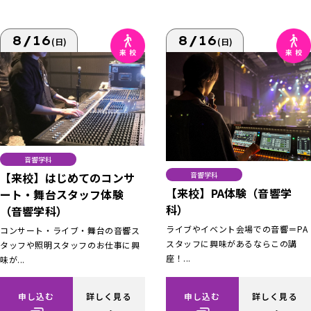
8/16
8/16
(日)
(日)
音響学科
【来校】はじめてのコンサ
音響学科
【来校】PA体験（音響学
ート・舞台スタッフ体験
科）
（音響学科）
ライブやイベント会場での音響＝PA
コンサート・ライブ・舞台の音響ス
スタッフに興味があるならこの講
タッフや照明スタッフのお仕事に興
座！...
味が...
申し込む
詳しく見る
申し込む
詳しく見る