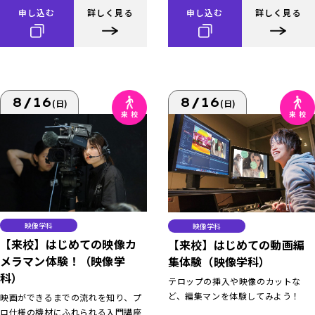
申し込む
詳しく見る
申し込む
詳しく見る
8/16
8/16
(日)
(日)
映像学科
映像学科
【来校】はじめての映像カ
【来校】はじめての動画編
メラマン体験！（映像学
集体験（映像学科）
科）
テロップの挿入や映像のカットな
ど、編集マンを体験してみよう！
映画ができるまでの流れを知り、プ
ロ仕様の機材にふれられる入門講座