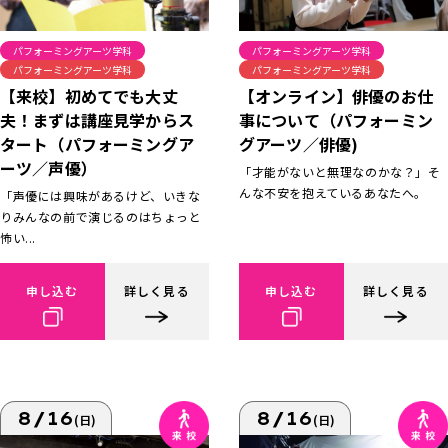
パフォーミングアーツ学科
パフォーミングアーツ学科
パフォーミングアーツ学科
パフォーミングアーツ学科
【来校】初めてでも大丈
【オンライン】俳優のお仕
夫！まずは講座見学からス
事について（パフォーミン
タート（パフォーミングア
グアーツ／俳優)
ーツ／声優）
「才能がないと無理なのかな？」そ
んな不安を抱えているあなたへ。
「声優には興味があるけど、いきな
りみんなの前で演じるのはちょっと
怖い...
申し込む
詳しく見る
申し込む
詳しく見る
8/16
8/16
(日)
(日)