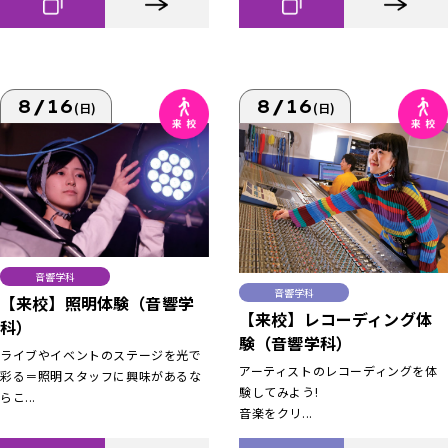
8/16
8/16
(日)
(日)
音響学科
音響学科
【来校】照明体験（音響学
【来校】レコーディング体
科）
験（音響学科）
ライブやイベントのステージを光で
アーティストのレコーディングを体
彩る＝照明スタッフに興味があるな
験してみよう!
らこ...
音楽をクリ...