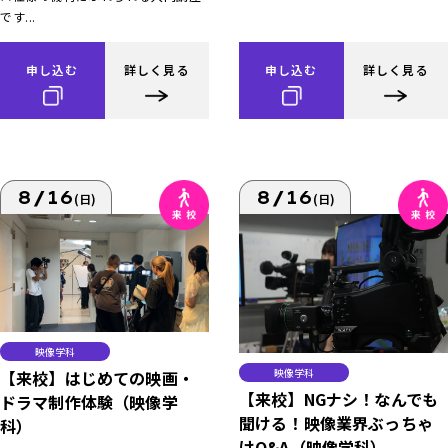
です...
申し込む
詳しく見る
申し込む
詳しく見る
8/16
8/16
(日)
(日)
映像学科
映像学科
【来校】はじめての映画・
【来校】NGナシ！なんでも
ドラマ制作体験（映像学
聞ける！映像業界ぶっちゃ
科）
けQ&A（映像学科）