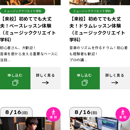
ミュージッククリエイト学科
ミュージッククリエイト学科
【来校】初めてでも大丈
【来校】初めてでも大丈
夫！ベースレッスン体験
夫！ドラムレッスン体験
（ミュージッククリエイト
（ミュージッククリエイト
学科）
学科）
初心者さん、大歓迎！
音楽のリズムを作るドラム！初心者
音楽を底から支える重要なベースに
も経験者も歓迎！
注目...
プロの講...
申し込む
詳しく見る
申し込む
詳しく見る
8/16
8/16
(日)
(日)