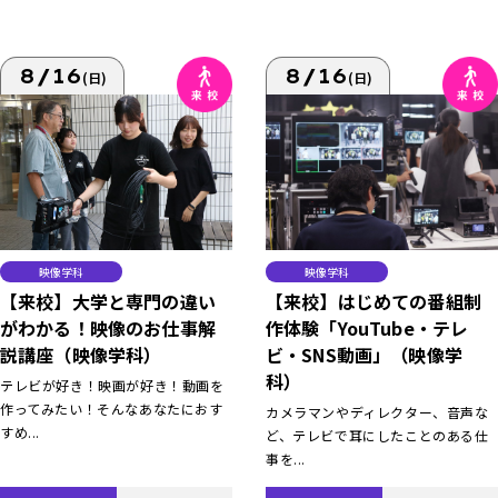
8/16
8/16
(日)
(日)
映像学科
映像学科
【来校】大学と専門の違い
【来校】はじめての番組制
がわかる！映像のお仕事解
作体験「YouTube・テレ
説講座（映像学科）
ビ・SNS動画」（映像学
科）
テレビが好き！映画が好き！動画を
作ってみたい！そんなあなたにおす
カメラマンやディレクター、音声な
すめ...
ど、テレビで耳にしたことのある仕
事を...