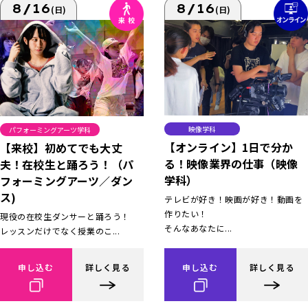
8/16
8/16
(日)
(日)
映像学科
パフォーミングアーツ学科
【オンライン】1日で分か
【来校】初めてでも大丈
る！映像業界の仕事（映像
夫！在校生と踊ろう！（パ
学科）
フォーミングアーツ／ダン
ス)
テレビが好き！映画が好き！動画を
作りたい！
現役の在校生ダンサーと踊ろう！
そんなあなたに...
レッスンだけでなく授業のこ...
申し込む
詳しく見る
申し込む
詳しく見る