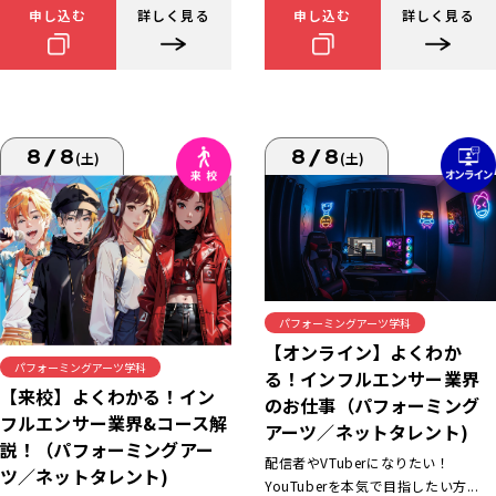
申し込む
詳しく見る
申し込む
詳しく見る
8/8
8/8
(土)
(土)
パフォーミングアーツ学科
【オンライン】よくわか
パフォーミングアーツ学科
る！インフルエンサー業界
【来校】よくわかる！イン
のお仕事（パフォーミング
フルエンサー業界&コース解
アーツ／ネットタレント)
説！（パフォーミングアー
配信者やVTuberになりたい！
ツ／ネットタレント)
YouTuberを本気で目指したい方...