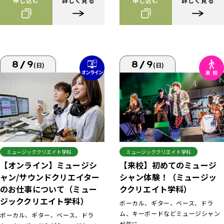
申し込む
詳しく見る
申し込む
詳しく見る
8/9
8/9
(日)
(日)
ミュージッククリエイト学科
ミュージッククリエイト学科
【来校】初めてのミュージ
【オンライン】ミュージシ
シャン体験！（ミュージッ
ャン/サウンドクリエイター
ククリエイト学科）
のお仕事について（ミュー
ジッククリエイト学科）
ボーカル、ギター、ベース、ドラ
ム、キーボードなどミュージシャン
ボーカル、ギター、ベース、ドラ
が気に...