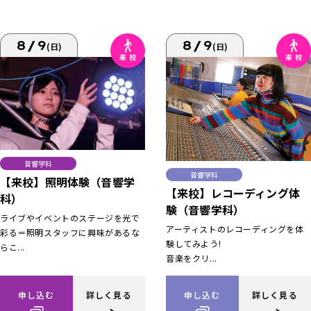
8/9
8/9
(日)
(日)
音響学科
音響学科
【来校】照明体験（音響学
【来校】レコーディング体
科）
験（音響学科）
ライブやイベントのステージを光で
アーティストのレコーディングを体
彩る＝照明スタッフに興味があるな
験してみよう!
らこ...
音楽をクリ...
申し込む
詳しく見る
申し込む
詳しく見る