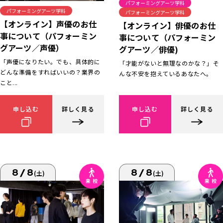
パフォーミングアーツ学科
パフォーミングアーツ学科
パフォーミングアーツ学科
【オンライン】声優のお仕
【オンライン】俳優のお仕
事について（パフォーミン
事について（パフォーミン
グアーツ／声優）
グアーツ／俳優)
「声優になりたい。でも、具体的に
「才能がないと無理なのかな？」そ
どんな準備をすればいいの？業界の
んな不安を抱えているあなたへ。
こと...
申し込む
詳しく見る
申し込む
詳しく見る
8/8
8/8
(土)
(土)