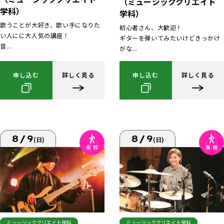
（ミュージッククリエイト
学科）
学科）
歌うことが大好き、歌い手になりた
初心者さん、大歓迎！
い人にに大人気の講座！
ギターを弾いてみたいけどきっかけ
音...
がな...
申し込む
詳しく見る
申し込む
詳しく見る
8/9
8/9
(日)
(日)
ミュージッククリエイト学科
ミュージッククリエイト学科