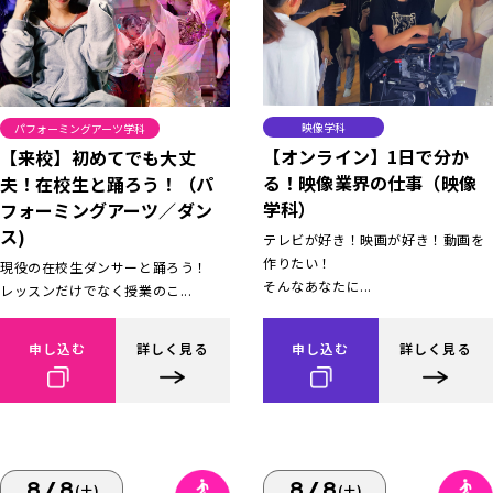
映像学科
パフォーミングアーツ学科
【オンライン】1日で分か
【来校】初めてでも大丈
る！映像業界の仕事（映像
夫！在校生と踊ろう！（パ
学科）
フォーミングアーツ／ダン
ス)
テレビが好き！映画が好き！動画を
作りたい！
現役の在校生ダンサーと踊ろう！
そんなあなたに...
レッスンだけでなく授業のこ...
申し込む
詳しく見る
申し込む
詳しく見る
8/8
8/8
(土)
(土)