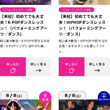
パフォーミングアーツ学科
パフォーミングアーツ学科
【来校】初めてでも大丈
【来校】初めてでも大丈
夫！K-POPダンスレッス
夫！HIPHOPダンスレッス
ン！（パフォーミングアー
ン！（パフォーミングアー
ツ／ダンス)
ツ／ダンス)
初心者大歓迎！K-POPが好きな方必
初心者大歓迎！HIPHOPが好きな方
見！K-POPソングに合わせた振...
必見！まずはダンスを通じてコミ
ュ...
申し込む
詳しく見る
申し込む
詳しく見る
8/8
8/8
(土)
(土)