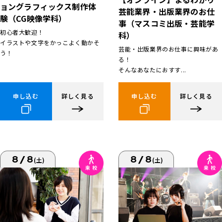
ョングラフィックス制作体
芸能業界・出版業界のお仕
験（CG映像学科）
事（マスコミ出版・芸能学
初心者大歓迎！
科）
イラストや文字をかっこよく動かそ
芸能・出版業界のお仕事に興味があ
う！
る！
そんなあなたにおすす...
申し込む
詳しく見る
申し込む
詳しく見る
8/8
8/8
(土)
(土)