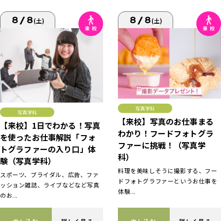
8/8
8/8
(土)
(土)
写真学科
写真学科
【来校】写真のお仕事まる
【来校】1日でわかる！写真
わかり！フードフォトグラ
を使ったお仕事解説「フォ
ファーに挑戦！（写真学
トグラファーの入り口」体
科）
験（写真学科）
料理を美味しそうに撮影する、フー
スポーツ、ブライダル、広告、ファ
ドフォトグラファーというお仕事を
ッション雑誌、ライブなどなど写真
体験...
のお...