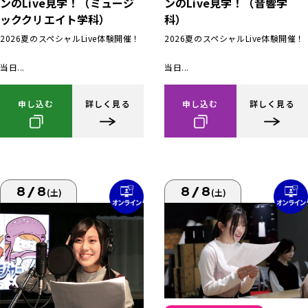
ンのLive見学！（ミュージ
ンのLive見学！（音響学
ッククリエイト学科）
科）
2026夏のスペシャルLive体験開催！
2026夏のスペシャルLive体験開催！
当日...
当日...
申し込む
詳しく見る
申し込む
詳しく見る
8/8
8/8
(土)
(土)