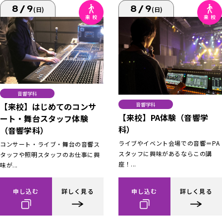
8/9
8/9
(日)
(日)
音響学科
【来校】はじめてのコンサ
音響学科
【来校】PA体験（音響学
ート・舞台スタッフ体験
科）
（音響学科）
ライブやイベント会場での音響＝PA
コンサート・ライブ・舞台の音響ス
スタッフに興味があるならこの講
タッフや照明スタッフのお仕事に興
座！...
味が...
申し込む
詳しく見る
申し込む
詳しく見る