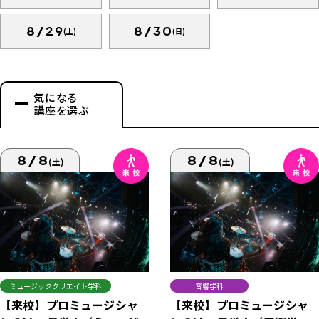
8/29
8/30
(土)
(日)
気になる
講座を選ぶ
8/8
8/8
(土)
(土)
ミュージッククリエイト学科
音響学科
【来校】プロミュージシャ
【来校】プロミュージシャ