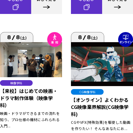
8/8
8/8
(土)
(土)
映像学科
【来校】はじめての映画・
CG映像学科
ドラマ制作体験（映像学
【オンライン】よくわかる
科）
CG映像業界解説(CG映像学
科)
映画・ドラマができるまでの流れを
知り、プロ仕様の機材にふれられる
CGやVFX(特殊効果)を駆使した動画
入門...
を作りたい！ そんなあなたにお...