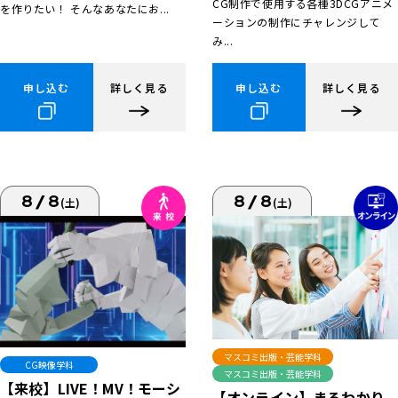
CG制作で使用する各種3DCGアニメ
を作りたい！ そんなあなたにお...
ーションの制作にチャレンジして
み...
申し込む
詳しく見る
申し込む
詳しく見る
8/8
8/8
(土)
(土)
マスコミ出版・芸能学科
CG映像学科
マスコミ出版・芸能学科
【来校】LIVE！MV！モーシ
【オンライン】まるわかり