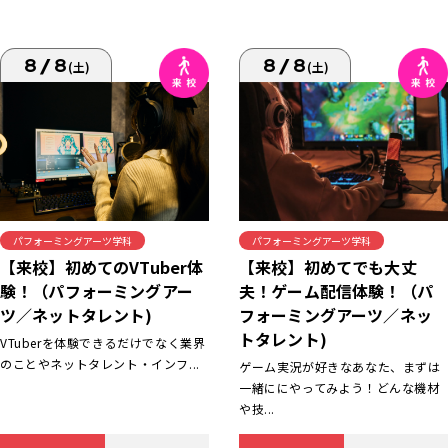
8/8
8/8
(土)
(土)
パフォーミングアーツ学科
パフォーミングアーツ学科
【来校】初めてでも大丈
【来校】初めてのVTuber体
夫！ゲーム配信体験！（パ
験！（パフォーミングアー
フォーミングアーツ／ネッ
ツ／ネットタレント)
トタレント)
VTuberを体験できるだけでなく業界
のことやネットタレント・インフ...
ゲーム実況が好きなあなた、まずは
一緒ににやってみよう！どんな機材
や技...