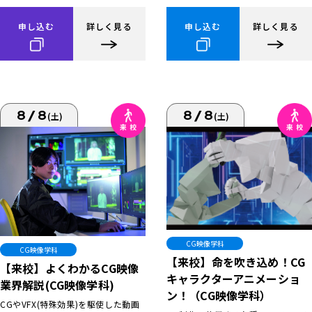
申し込む
詳しく見る
申し込む
詳しく見る
8/8
8/8
(土)
(土)
CG映像学科
CG映像学科
【来校】命を吹き込め！CG
【来校】よくわかるCG映像
キャラクターアニメーショ
業界解説(CG映像学科)
ン！（CG映像学科）
CGやVFX(特殊効果)を駆使した動画