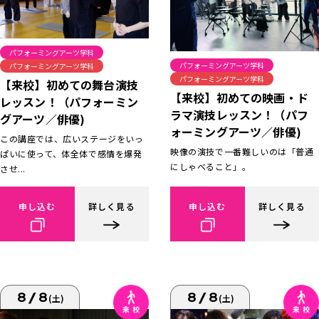
パフォーミングアーツ学科
パフォーミングアーツ学科
パフォーミングアーツ学科
パフォーミングアーツ学科
【来校】初めての舞台演技
【来校】初めての映画・ド
レッスン！（パフォーミン
ラマ演技レッスン！（パフ
グアーツ／俳優)
ォーミングアーツ／俳優)
この講座では、広いステージをいっ
映像の演技で一番難しいのは「普通
ぱいに使って、体全体で感情を爆発
にしゃべること」。
させ...
申し込む
詳しく見る
申し込む
詳しく見る
8/8
8/8
(土)
(土)