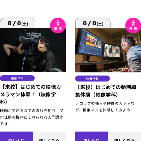
8/8
8/8
(土)
(土)
映像学科
映像学科
【来校】はじめての映像カ
【来校】はじめての動画編
メラマン体験！（映像学
集体験（映像学科）
科）
テロップの挿入や映像のカットな
ど、編集マンを体験してみよう！
映画ができるまでの流れを知り、プ
ロ仕様の機材にふれられる入門講座
です...
申し込む
詳しく見る
申し込む
詳しく見る