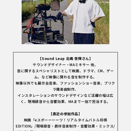
【Sound Leap 北嶋 世輝さん】
サウンドデザイナー・MAミキサー 他、
音に関するスペシャリストとして映画、ドラマ、CM、ゲー
ム、など映像に関わる音を制作する。
映像以外でも展示会音楽、ファッションショー音楽、プリク
ラ機楽曲制作、
インスタレーションのサウンドデザインなど活躍の幅は広
く、現場録音から音響効果、MAまで一括で担当する。
【直近の参加作品】
映画「eスポーーーーツ！リアルタイムバトル将棋
EDITION」/現場録音・劇伴音楽制作・音響効果・ミックス/