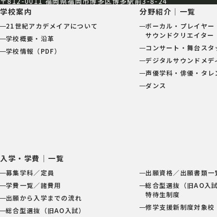
〒812-0011 福岡県福岡市博多区博多駅前3-8-24
学校案内
分野紹介｜一覧
21世紀アカデメイアについて
ボーカル・プレイヤー
サウンドクリエイター
学校概要・沿革
コンサート・舞台スタ
学校情報（PDF）
デジタルサウンドメデ
声優学科・俳優・タレ
ダンス
入学・学費｜一覧
募集学科／定員
出願資格／出願書類一
学費一覧／諸費用
総合型選抜（旧AO入
特待生制度
出願から入学までの流れ
修学支援新制度対象校
総合型選抜（旧AO入試）