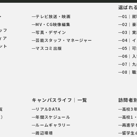
選ばれ
・
テレビ放送・映画
01｜
MV・CG映像編集
02｜
ッフ
写真・デザイン
03｜
ィア
芸能スタッフ・マネージャー
04｜
ント
マスコミ出版
05｜
06｜
07｜
08｜
キャンパスライフ｜一覧
訪問者
覧
リアルDATA
高校3
試）
年間スケジュール
高校1
ルームギャラリー
再進学
周辺環境
留学生