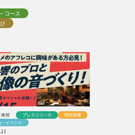
・コース
び
ト来校
プレスリリース
特別授業
会・イベント
.11