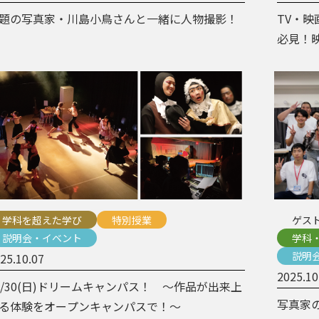
題の写真家・川島小鳥さんと一緒に人物撮影！
TV・
必見！
学科を超えた学び
特別授業
ゲス
説明会・イベント
学科
説明
25.10.07
2025.10
1/30(日)ドリームキャンパス！ 〜作品が出来上
写真家
る体験をオープンキャンパスで！〜