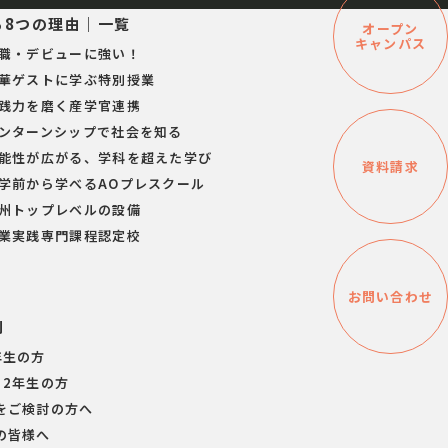
る8つの理由｜一覧
オープン
キャンパス
就職・デビューに強い！
豪華ゲストに学ぶ特別授業
実践力を磨く産学官連携
インターンシップで社会を知る
可能性が広がる、学科を超えた学び
資料請求
入学前から学べるAOプレスクール
九州トップレベルの設備
職業実践専門課程認定校
お問い合わせ
別
年生の方
・2年生の方
をご検討の方へ
の皆様へ