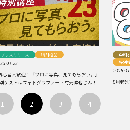
プレスリリース
特別授業
学科
特別
25.07.23
2025.07
初心者大歓迎！「プロに写真、見てもらおう。」
8月特
別ゲストはフォトグラファー・有元伸也さん！
1
2
3
4