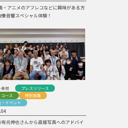
映画・アニメのアフレコなどに興味がある方
映像音響スペシャル体験！
ト来校
プレスリリース
・コース
特別授業
会・イベント
.04
の有元伸也さんから直接写真へのアドバイ