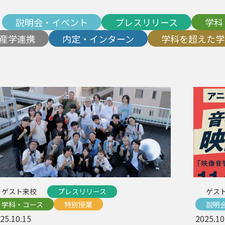
説明会・イベント
プレスリリース
学科
産学連携
内定・インターン
学科を超えた学
ゲスト来校
プレスリリース
ゲス
学科・コース
特別授業
説明
25.10.15
2025.10