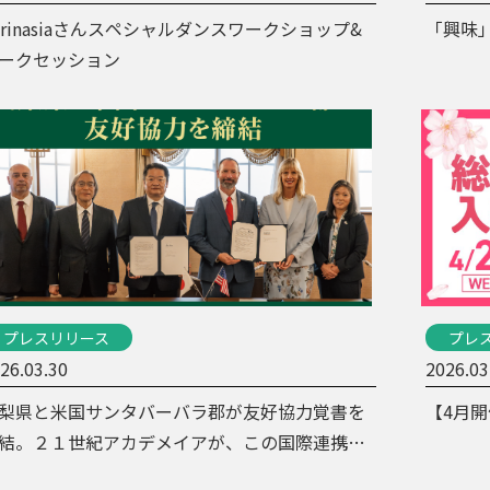
urinasiaさんスペシャルダンスワークショップ&
「興味」
ークセッション
プレスリリース
プレ
26.03.30
2026.03
梨県と米国サンタバーバラ郡が友好協力覚書を
【4月開
結。２１世紀アカデメイアが、この国際連携を
進。同郡初の海外提携