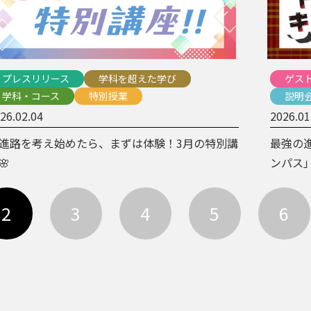
プレスリリース
学科を超えた学び
ゲス
学科・コース
特別授業
説明
26.02.04
2026.01
進路を考え始めたら、まずは体験！3月の特別講
最強の
🌸
ンパス
2
3
4
5
6