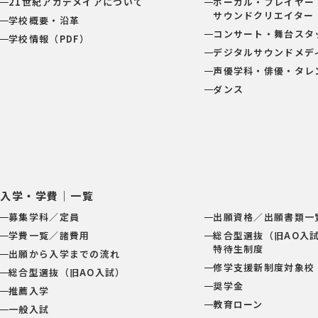
21世紀アカデメイアについて
ボーカル・プレイヤー
サウンドクリエイター
学校概要・沿革
コンサート・舞台スタ
学校情報（PDF）
デジタルサウンドメデ
声優学科・俳優・タレ
ダンス
入学・学費｜一覧
募集学科／定員
出願資格／出願書類一
学費一覧／諸費用
総合型選抜（旧AO入
特待生制度
出願から入学までの流れ
修学支援新制度対象校
総合型選抜（旧AO入試）
奨学金
推薦入学
教育ローン
一般入試