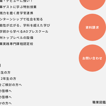
就職・デビューに強い！
豪華ゲストに学ぶ特別授業
実践力を磨く産学官連携
インターンシップで社会を知る
可能性が広がる、学科を超えた学び
資料請求
入学前から学べるAOプレスクール
九州トップレベルの設備
職業実践専門課程認定校
お問い合わせ
別
年生の方
・2年生の方
をご検討の方へ
の皆様へ
の皆様へ
職業図鑑
かの方へ