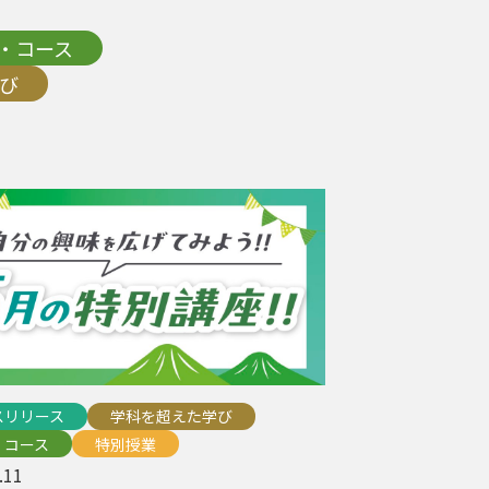
・コース
び
スリリース
学科を超えた学び
・コース
特別授業
.11