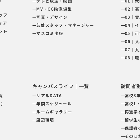
・
テレビ放送・映画
01｜
MV・CG映像編集
02｜
ッフ
写真・デザイン
03｜
ィア
芸能スタッフ・マネージャー
04｜
ント
マスコミ出版
05｜
06｜
07｜
08｜
キャンパスライフ｜一覧
訪問者
覧
リアルDATA
高校3
試）
年間スケジュール
高校1
ルームギャラリー
再進学
周辺環境
留学生
保護者
そのほ