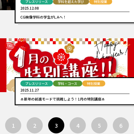
プレスリリース
学科を超えた学び
特別授業
2025.12.08
CG映像学科の学生がL.Aへ！
プレスリリース
学科・コース
特別授業
2025.11.27
🎍新年の前進モードで挑戦しよう！1月の特別講座🎍
1
2
3
4
5
6