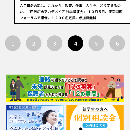
ＡＩ革命の嵐は、これから、教育、仕事、人生を、どう変えるの
か。「田坂広志アカデメイア 秋季講演会」 １０月５日、東京国際
フォーラムで開催。１２００名定員。参加費無料
1
2
3
4
5
6