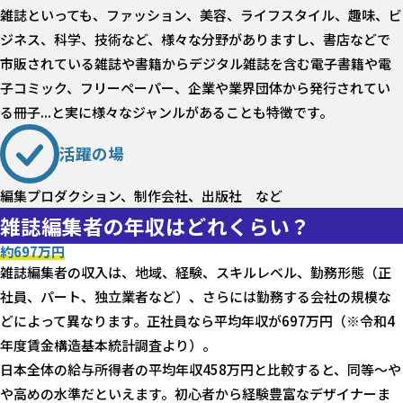
雑誌といっても、ファッション、美容、ライフスタイル、趣味、ビ
ジネス、科学、技術など、様々な分野がありますし、書店などで
市販されている雑誌や書籍からデジタル雑誌を含む電子書籍や電
子コミック、フリーペーパー、企業や業界団体から発行されてい
る冊子...と実に様々なジャンルがあることも特徴です。
活躍の場
編集プロダクション、制作会社、出版社 など
雑誌編集者の年収はどれくらい？
約
697
万円
雑誌編集者の収入は、地域、経験、スキルレベル、勤務形態（正
社員、パート、独立業者など）、さらには勤務する会社の規模な
どによって異なります。正社員なら平均年収が697万円（※令和4
年度賃金構造基本統計調査より）。
日本全体の給与所得者の平均年収458万円と比較すると、同等～や
や高めの水準だといえます。初心者から経験豊富なデザイナーま