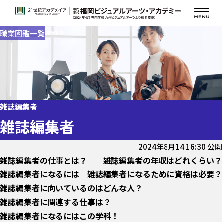
職業図鑑一覧
職業図鑑一覧
職業図鑑
雑誌編集者
アーティストやアニメの アフレコ・ゲーム音楽
舞台
ファッション業界
映画・特撮・ドラマの現場
雑誌編集者
テレビ番組（情報・バラエティー）
テーマパーク業界
雑誌編集者
ミュージックビデオ業界
2024年8月14 16:30 公開
CM業界
雑誌編集者の仕事とは？
雑誌編集者の年収はどれくらい？
出版業界
雑誌編集者になるには
雑誌編集者になるために資格は必要？
ライブ・コンサート系
雑誌編集者に向いているのはどんな人？
雑誌編集者に関連する仕事は？
雑誌編集者になるにはこの学科！