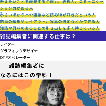
1
伝えたいことを表現する企画力、表現力、コミュニケー
ション力がある人
2
小さい頃から本や雑誌など読み物が好きだという人
3
記事の編集やレイアウト、写真の選定などができる人
4
知識や興味のあることの引き出しを多く持っている人
雑誌編集者に関連する仕事は？
ライター
グラフィックデザイナー
DTPオペレーター
雑誌編集者に
なるにはこの学科！