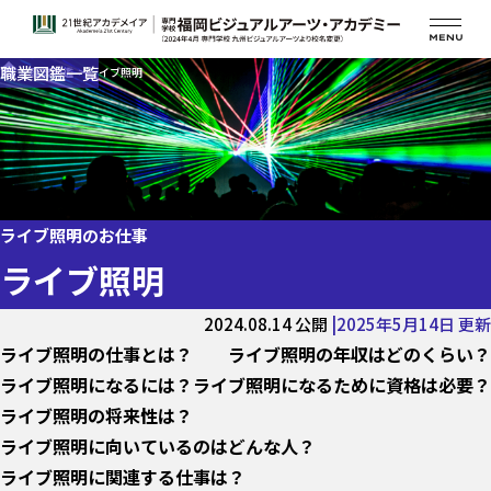
職業図鑑一覧
職業図鑑一覧
職業図鑑
ライブ照明
アーティストやアニメの アフレコ・ゲーム音楽
舞台
ファッション業界
映画・特撮・ドラマの現場
ライブ照明のお仕事
テレビ番組（情報・バラエティー）
テーマパーク業界
ライブ照明
ミュージックビデオ業界
2024.08.14 公開
2025年5月14日 更新
CM業界
ライブ照明の仕事とは？
ライブ照明の年収はどのくらい？
出版業界
ライブ照明になるには？
ライブ照明になるために資格は必要？
ライブ・コンサート系
ライブ照明の将来性は？
ライブ照明に向いているのはどんな人？
ライブ照明に関連する仕事は？