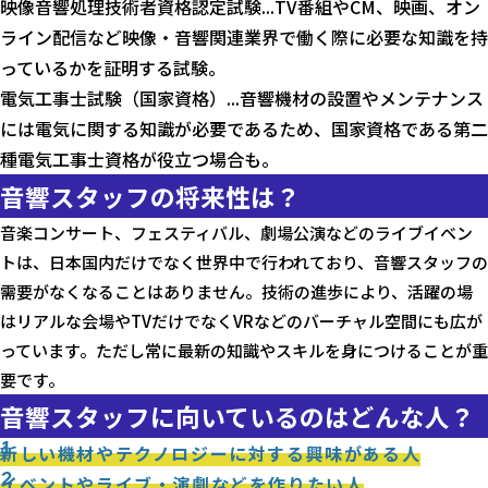
映像音響処理技術者資格認定試験...TV番組やCM、映画、オン
ライン配信など映像・音響関連業界で働く際に必要な知識を持
っているかを証明する試験。
電気工事士試験（国家資格）...音響機材の設置やメンテナンス
には電気に関する知識が必要であるため、国家資格である第二
種電気工事士資格が役立つ場合も。
音響スタッフの将来性は？
音楽コンサート、フェスティバル、劇場公演などのライブイベン
トは、日本国内だけでなく世界中で行われており、音響スタッフの
需要がなくなることはありません。技術の進歩により、活躍の場
はリアルな会場やTVだけでなくVRなどのバーチャル空間にも広が
っています。ただし常に最新の知識やスキルを身につけることが重
要です。
音響スタッフに向いているのはどんな人？
1
新しい機材やテクノロジーに対する興味がある人
2
イベントやライブ・演劇などを作りたい人