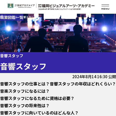
職業図鑑一覧
職業図鑑一覧
職業図鑑
音響スタッフ
アーティストやアニメの アフレコ・ゲーム音楽
舞台
ファッション業界
映画・特撮・ドラマの現場
音響スタッフ
テレビ番組（情報・バラエティー）
テーマパーク業界
音響スタッフ
ミュージックビデオ業界
2024年8月14 16:30 公開
CM業界
音響スタッフの仕事とは？
音響スタッフの年収はどれくらい？
出版業界
音楽スタッフになるには？
ライブ・コンサート系
音響スタッフになるために資格は必要？
音響スタッフの将来性は？
音響スタッフに向いているのはどんな人？